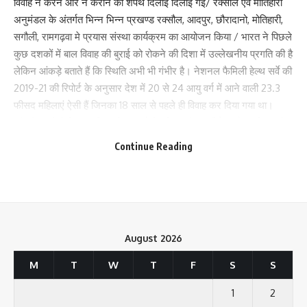
विवाह न करने और न कराने की शपथ दिलाई दिलाई गई/ रक्सौल एवं मोतिहारी
अनुमंडल के अंतर्गत भिन्न भिन्न प्रखण्ड रक्सौल, आदपुर, छौरादानो, मोतिहारी,
सगौली, रामगढ़वा मे प्रयास संस्था कार्यक्रम का आयोजन किया / भारत ने पिछले
कुछ दशकों में बाल विवाह की बुराई को रोकने की दिशा में उल्लेखनीय प्रगति की है
लेकिन आंकड़े बताते हैं कि स्थिति अभी भी गंभीर है। नेशनल फैमिली हेल्थ सर्वे की
2019-21 की रिपोर्ट के अनुसार देश में 20 से 24 आयु वर्ग में आने वाली 23.3
फीसद महिलाएं ऐसी हैं जिनका 18 साल से पहले ही विवाह कर दिया गया था।
आंकड़े बताते हैं कि बाल विवाह के मामलों में पश्चिम बंगाल शीर्ष पर है जबकि इसके
बाद बिहार और त्रिपुरा का नंबर है। गरीबी और अशिक्षा इसके पीछे प्रमुख कारण
Continue Reading
हैं लेकिन जागरूकता की कमी और रूढ़िवादी सोच भी काफी हद तक जिम्मेदार हैं।
“आज हम आजादी का अमृत महोत्सव मना रहे हैं। इन 75 वर्षों में हमने बहुत
तरक्की की है और बहुत सारी उपलब्धियां हासिल की हैं लेकिन आज भी बाल विवाह
जैसी सामाजिक बुराई देश के माथे पर कलंक है।
August 2026
देश को शक्तिशाली बनाने और तरक्की की राह पर ले जाने के लिए बेटियों की
M
T
W
T
F
S
S
सुरक्षा जरूरी है। पिछले कुछ वर्षों में केंद्र और राज्य सरकारों ने विभिन्न
योजनाओं और नीतिगत बदलावों के माध्यम से बेटियों के सशक्तीकरण और बाल
1
2