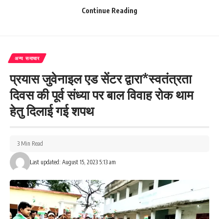
What do you think?
Continue Reading
Love
Sad
Happy
Sleepy
Angry
Dead
Wink
0
0
0
0
0
0
0
अन्य समाचार
प्रयास जुवेनाइल एड सेंटर द्वारा*स्वतंत्रता
दिवस की पूर्व संध्या पर बाल विवाह रोक थाम
Leave a review
हेतु दिलाई गई शपथ
Your email address will not be published.
Required fields are marked
*
Your Rating
3 Min Read
Last updated: August 15, 2023 5:13 am