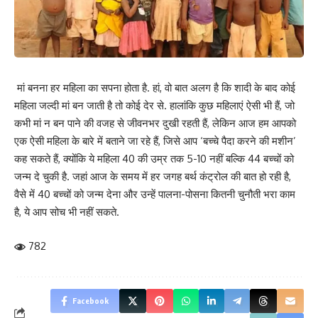
नीतियों की वजह से आम जनता को परेशान होना पड़ रहा है.
00
Advertisment
00
मां बनना हर महिला का सपना होता है. हां, वो बात अलग है कि शादी के बाद कोई
Advertisment
महिला जल्दी मां बन जाती है तो कोई देर से. हालांकि कुछ महिलाएं ऐसी भी हैं, जो
Maa Kishan Seva Kendra
कभी मां न बन पाने की वजह से जीवनभर दुखी रहती हैं, लेकिन आज हम आपको
Advertisment
एक ऐसी महिला के बारे में बताने जा रहे हैं, जिसे आप ‘बच्चे पैदा करने की मशीन’
No Slide Found In Slider.
कह सकते हैं, क्योंकि ये महिला 40 की उम्र तक 5-10 नहीं बल्कि 44 बच्चों को
Post Views: 389
जन्म दे चुकी है. जहां आज के समय में हर जगह बर्थ कंट्रोल की बात हो रही है,
FacebookTelegramTwitterWhatsAppBloggerEmail
वैसे में 40 बच्चों को जन्म देना और उन्हें पालना-पोसना कितनी चुनौती भरा काम
है, ये आप सोच भी नहीं सकते.
RELATED POSTS
782
40 की उम्र तक 44 बच्चों को जन्म दे चुकी है ये महिला, इंसान है या बच्चे पैदा
करने की मशीन?
April 12, 2023
Facebook