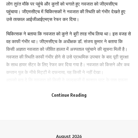
लोग तुरंत मौके पर पहुंचे और कुत्तों को भगाते हुए नवजात को जीएमसीएच
पहुंचाया। जीएमसीएच में चिकित्सकों ने नवजात की स्थिति को गंभीर देखते हुए
उसे तत्काल आईजीआईएमएस रेफर कर दिया।
Save my name, email, and website in this browser for the next time I comment.
चिकित्सक ने बताया कि नवजात को कुत्ते ने बुरी तरह नोंच लिया था। इस वजह से
वह काफी गंभीर था। जीएमसीएच के अधीक्षक डॉ. संजय कुमार ने बताया कि
किसी अज्ञात नवजात को जीवित हालत में अस्पताल पहुंचाने की सूचना मिली है।
नवजात की स्थिति काफी गंभीर होने से उसे प्राथमिक उपचार के बाद पूरी सुरक्षा
के साथ हायर सेंटर के लिए रेफर कर दिया गया है। नवजात को किसने और कब
कप्तान पुल के नीचे मिट्टी मे दफनाया, यह किसी ने नहीं देखा।
आपको बता दे कि नवजात को किसी ने जल्दबाजी में श्मशान घाट के पास दफना
दिया और फरार हो गया। मिट्‌टी में ज्यादा अंदर तक नहीं दफन करने के कारण
Continue Reading
कुत्तों ने उसे बाहर निकाल लिया और नोंचना शुरू कर दिया। नवजात के रोने की
आवाज पर तुरंत लोग वहां पहुंच गए और उसे कुत्तों के चंगुल से छुड़ाया। यदि थोड़ी
भी देर हो जाती तो नवजात कुत्तों का निवाला बन सकता था।
262
August 2026