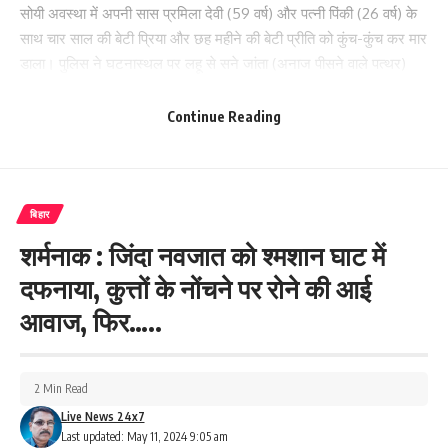
सोयी अवस्था में अपनी सास प्रमिला देवी (59 वर्ष) और पत्नी पिंकी (26 वर्ष) के
साथ चार साल की बेटी प्रिया और छह महीने की बेटी प्रीति को कुंच-कुंच कर मार
डाला। पुलिस ने घटनास्थल पर लहू से सने जांता (अनाज पीसने वाले पत्थर)
और लकड़ी के उसके हैंडल को बरामद किया है।
Continue Reading
882
Facebook
बिहार
शर्मनाक : जिंदा नवजात को श्मशान घाट में
दफनाया, कुत्तों के नोंचने पर रोने की आई
आवाज, फिर…..
What do you think?
2 Min Read
Love
Sad
Happy
Sleepy
Angry
Dead
Wink
Live News 24x7
0
0
0
0
0
0
0
Last updated: May 11, 2024 9:05 am