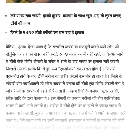
लंबे समय तक खांसी, हल्की बुखार, बलगम के साथ खून आए तो तुरंत कराए
टीबी की जांच
जिले के 5489 टीबी मरीजों का चल रहा है इलाज
बेतिया : प्रायः देखा जाता है कि ग्रामीण कस्बों के मजदूरी करने वाले लोग जो
संतुलित आहार का सेवन नहीं करते, स्वच्छ वातावरण में नहीं रहते, जाने-अनजाने
में टीबी जैसे गंभीर बीमारी के चपेट में आने के बाद समय पर इलाज नहीं कराते
जिससे उनको इसके बिगड़े हुए रूप “एमडीआर” का खतरा होता है। जिससे
प्रभावित होने के बाद टीबी मरीज का शरीर काफ़ी कमजोर हो जाता है। जिले के
संचारी रोग पदाधिकारी डॉ रमेश चंद्रा ने बताया की टीबी एक गंभीर संचारी रोग है
जो मरीजों के सम्पर्क में रहने से फैलता है। यह मरीजों के बलगम, थूक, खांसी,
छींक आदि के द्वारा फैलता है। इस बीमारी के कारण मरीजों की रोग प्रतिरोधक
क्षमता में कमी आने लगती है। मरीज में टीबी होने पर दो हफ्ते से ज्यादा समय से
बलगम वाली खांसी, बुखार, लगातार वजन घटना, रात में पसीने आने के लक्षण देखें
जाते है। ऐसे लक्षण होने पर उन्हें सरकारी अस्पताल में मरीजों के बलगम की सीबी
नेट से निःशुल्क जांच की जाती है। इस जांच से टीबी या एमडीआर होने का पता