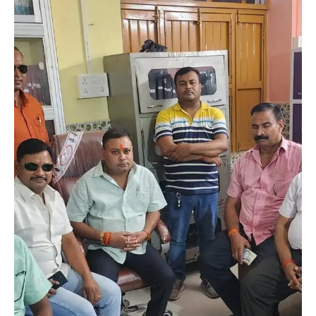
सुविधाएं उपलब्ध कराई जा रही है। उन्होंने बताया की प्रधानमंत्री निक्ष्य मित्र
योजना के अंतर्गत 53 समाजसेवी संस्थानों व आमजनों ने निक्ष्य मित्र बनकर टीबी
मरीजों को पोषण सम्बंधित सहायता के लिए गोद भी लिया गया है। जिला यक्षमा
केंद्र में कार्यरत सूर्य नारायण साह ने बताया की बेतिया डीटीसी में 2576 टीबी
मरीज इलाजरत है, वहीं नरकटिया गंज में 540, बगहा में 428, रामनगर में 292
टीबी मरीज इलाजरत है।
सूर्य नारायण साह ने कहा की टीबी मरीजों को इलाज के दौरान उन्हें पोषण के लिए
500 रुपये प्रति माह सरकारी सहायता भी प्रदान की जा रही है। पोषण युक्त
भोजन में दूध, अंडे, मांस, ताजे, मौसमी फल संतरा, आम, कद्दू ,गाजर, अमरूद,
आंवला, टमाटर, नट्स और बीज जैसे फल और सब्जियां खाएं। इन खाद्य पदार्थों
में प्रोटीन, विटामिन, एंटीऑक्सीडेंट भरपूर मात्रा में होते हैं जो टीबी से शरीर का
बचाव करते है। इनका उपयोग बहुत लाभकारी है।
267
Facebook