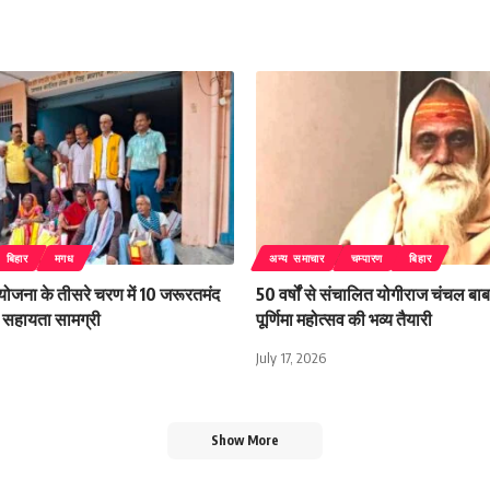
बिहार
मगध
अन्य समाचार
चम्पारण
बिहार
 योजना के तीसरे चरण में 10 जरूरतमंद
50 वर्षों से संचालित योगीराज चंचल बाबा
िली सहायता सामग्री
पूर्णिमा महोत्सव की भव्य तैयारी
July 17, 2026
Show More