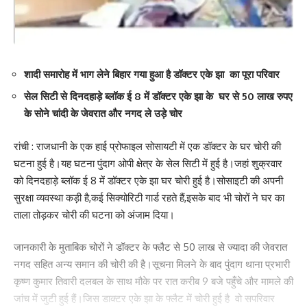
What do you think?
शादी समारोह में भाग लेने बिहार गया हुआ है डॉक्टर एके झा का पूरा परिवार
Love
Sad
Happy
Sleepy
Angry
Dead
Wink
सेल सिटी से दिनदहाड़े ब्लॉक ई 8 में डॉक्टर एके झा के घर से 50 लाख रुपए
0
0
0
0
0
0
0
के सोने चांदी के जेवरात और नगद ले उड़े चोर
रांची : राजधानी के एक हाई प्रोफाइल सोसायटी में एक डॉक्टर के घर चोरी की
Leave a review
घटना हुई है।यह घटना पुंदाग ओपी क्षेत्र के सेल सिटी में हुई है।जहां शुक्रवार
को दिनदहाड़े ब्लॉक ई 8 में डॉक्टर एके झा घर चोरी हुई है।सोसाइटी की अपनी
Your email address will not be published.
Required fields are marked
*
सुरक्षा व्यवस्था कड़ी है,कई सिक्योरिटी गार्ड रहते हैं,इसके बाद भी चोरों ने घर का
Your Rating
ताला तोड़कर चोरी की घटना को अंजाम दिया।
जानकारी के मुताबिक चोरों ने डॉक्टर के फ्लैट से 50 लाख से ज्यादा की जेवरात
नगद सहित अन्य समान की चोरी की है।सूचना मिलने के बाद पुंदाग थाना प्रभारी
कृष्ण कुमार तिवारी दलबल के साथ मौके पर रात करीब 9 बजे पहुँचे और मामले की
जांच में जुटी हुई हैं।जिस डाक्टर एके झा के फ्लैट में चोरी हुई है वो सपरिवार