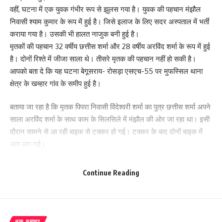
वहीं, घटना में एक युवक गंभीर रूप से झुलस गया है। युवक की पहचान मंझौल
निवासी श्याम कुमार के रूप में हुई है। जिसे इलाज के लिए सदर अस्पताल में भर्ती
कराया गया है। उसकी भी हालत नाजुक बनी हुई है।
मृतकों की पहचान 32 वर्षीय छत्तीस शर्मा और 28 वर्षीय अरविंद शर्मा के रूप में हुई
है। दोनों रिश्ते में जीजा साला थे। तीसरे मृतक की पहचान नहीं हो सकी है।
आपको बता दे कि यह घटना बेगूसराय- रोसड़ा एसएच-55 पर मुफस्सिल थाना
क्षेत्र के खम्हार गांव के समीप हुई है।
बताया जा रहा है कि मृतक पिपरा निवासी विंदेश्वरी शर्मा का पुत्र छत्तीस शर्मा अपने
साला अरविंद शर्मा के साथ काम के सिलसिले में मंझौल की ओर जा रहा था। इसी
दौरान सामने से आ रही बाइक से टक्कर हो गई। टक्कर के बाद दोनों बाइक में
आग लग गई।
टक्कर इतनी भयंकर थी कि दोनों बाइक आग की चपेट में आ गए और मौके पर ही
Continue Reading
2 बाइक सवार जिंदा जल गए। वही घटना की सूचना मिलते ही मौके पर लोगों की
भीड़ जुट गई। सड़क पर यातायात पूरी तरह से ठप हो गया। बाइक में आग के बाद
सड़क पर धुंए का गुब्बार छा गया। मौके पर पहुंची दमकल कर्मियों ने आग बुझाने
की कोशिश की, तब तक दो युवक पूरी तरह से जल चुके थे।
अन्य समाचार