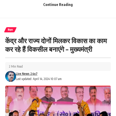
Continue Reading
Facebook
बिहार
केंद्र और राज्य दोनों मिलकर विकास का काम
What do you think?
कर रहे हैं विकसील बनाएंगे – मुख्यमंत्री
Love
Sad
Happy
Sleepy
Angry
Dead
Wink
2 Min Read
0
0
0
0
0
0
0
Live News 24x7
Last updated: April 14, 2024 10:07 am
Leave a review
Your email address will not be published.
Required fields are marked
*
Your Rating