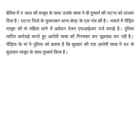
बेतिया में 9 साल की मासूम के साथ उसके चाचा ने ही दुष्कर्म की घटना को अंजाम
174
दिया है। घटना जिले के कुमारबाग थाना क्षेत्र के एक गांव की है। मामले में पीड़ित
मासूम की मां महिला थाने में आवेदन देकर एफआईआर दर्ज कराई है। पुलिस
त्वरित कार्रवाई करते हुए आरोपी चाचा को गिरफ्तार कर पूछताछ कर रही है।
Facebook
पीड़िता के मां ने पुलिस को बताया है कि बुधवार की रात आरोपी चाचा ने घर से
बुलाकर मासूम के साथ दुष्कर्म किया है।
What do you think?
Love
Sad
Happy
Sleepy
Angry
Dead
Wink
0
0
0
0
0
0
0
Leave a review
Your email address will not be published.
Required fields are marked
*