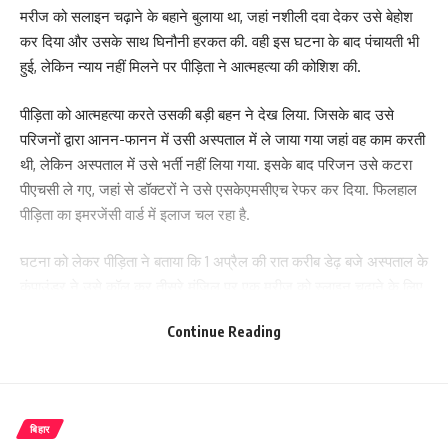
मरीज को सलाइन चढ़ाने के बहाने बुलाया था, जहां नशीली दवा देकर उसे बेहोश
कर दिया और उसके साथ घिनौनी हरकत की. वही इस घटना के बाद पंचायती भी
हुई, लेकिन न्याय नहीं मिलने पर पीड़िता ने आत्महत्या की कोशिश की.
पीड़िता को आत्महत्या करते उसकी बड़ी बहन ने देख लिया. जिसके बाद उसे
परिजनों द्वारा आनन-फानन में उसी अस्पताल में ले जाया गया जहां वह काम करती
थी, लेकिन अस्पताल में उसे भर्ती नहीं लिया गया. इसके बाद परिजन उसे कटरा
पीएचसी ले गए, जहां से डॉक्टरों ने उसे एसकेएमसीएच रेफर कर दिया. फिलहाल
पीड़िता का इमरजेंसी वार्ड में इलाज चल रहा है.
घटना को लेकर पीड़िता ने बताया कि 1 अप्रैल की रात करीब डेढ़ बजे अस्पताल के
कंपाउंडर ने उसे कॉल कर तीसरे मंजिल पर एक मरीज को स्लाइन चढ़ाने के लिए
बुलाया, जहां वह पहले से मौजूद था. इसके बाद उसे बेहोशी की दवा देकर उसके
Continue Reading
साथ दुष्कर्म किया. जब 3 बजे तक वह नहीं आई तो अस्पताल की दूसरी लड़की वहां
गई तो उसे बेहोशी हालत में पाया.
पीड़िता की माँ ने बताया कि मेरी बेटी इसी साल इंटर पास की थी, उसे मेडिकल
बिहार
फील्ड की तैयारी करनी थी. इसलिए वह करीब डेढ़ माह से निजी अस्पताल में ड्यूटी