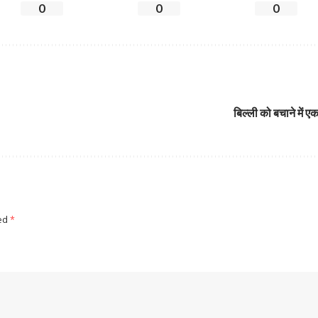
0
0
0
बिल्ली को बचाने में ए
ked
*