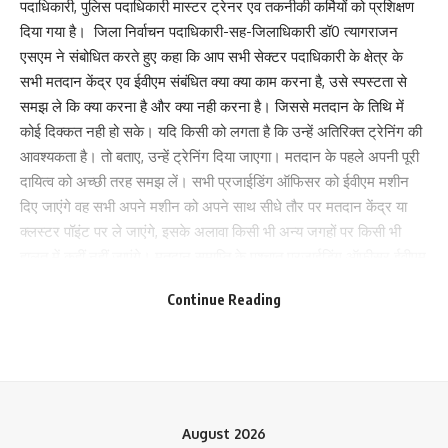
पदाधिकारी, पुलिस पदाधिकारी मास्टर ट्रेनर एव तकनीकी कर्मियों को प्रशिक्षण
दिया गया है। जिला निर्वाचन पदाधिकारी-सह-जिलाधिकारी डॉ0 त्यागराजन
एसएम ने संबोधित करते हुए कहा कि आप सभी सेक्टर पदाधिकारी के क्षेत्र के
सभी मतदान केंद्र एव ईवीएम संबंधित क्या क्या काम करना है, उसे स्पस्टता से
समझ ले कि क्या करना है और क्या नही करना है। जिससे मतदान के तिथि में
कोई दिक्कत नही हो सके। यदि किसी को लगता है कि उन्हें अतिरिक्त ट्रेनिंग की
आवश्यकता है। तो बताए, उन्हें ट्रेनिंग दिया जाएगा। मतदान के पहले अपनी पूरी
दायित्व को अच्छी तरह समझ लें। सभी प्रजाईडिंग ऑफिसर को ईवीएम मशीन
दिए जाएंगे वह सभी अपने मशीन को अपने साथ सीधे तौर पर मतदान केंद्र या
क्लस्टर पॉइंट पर ले जाएंगे, इसके अलावा किसी भी अन्य जगहों पर किसी भी
हालत में कहीं नहीं जाएंगे। मतदान समाप्ति के पश्चात प्रजाईडिंग ऑफीसर ईवीएम
को सीधे स्ट्रांग रूम लाएंगे। 19 अप्रैल को गया एव औरंगाबाद संसदीय क्षेत्र में
Continue Reading
चुनाव है। 17 अप्रैल को पार्टी मिलान किया जाना है। गया कॉलेज में गया सदर,
Save my name, email, and website in this browser for the next time I comment.
वजीरगंज, बेला एव गुरुआ विधानसभा का मिलान होगा। मगध यूनिवर्सिटी में
शेरघाटी, बाराचट्टी एव बोधगया विधानसभा का मिलान होगा। इमामगंज
विधानसभा का प्लस 2 रंगलाल उच्च विद्यालय में मिलान होगा। टिकारी विधानसभा
का मिलान राज इंटर कॉलेज में किये जायेंगे। इसके अलावा सभी मतदान कर्मियों
को पुनः ईवीएम का हैंड्स ऑन ट्रेनिंग दिया जाएगा, ताकि कोई कर्मी कुछ भूल गए
August 2026