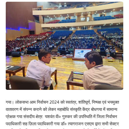
What do you think?
Love
Sad
Happy
Sleepy
Angry
Dead
Wink
0
0
0
0
0
0
0
Leave a review
Your email address will not be published.
Required fields are marked
*
Your Rating
गया। लोकसभा आम निर्वाचन 2024 को स्वतंत्र, शांतिपूर्ण, निष्पक्ष एवं भयमुक्त
वातावरण में संपन्न कराने को लेकर महाबोधि संस्कृति केंद्र बोधगया में सामान्य
प्रेक्षक गया संसदीय क्षेत्र यशवंत वी० गुरुकर की उपस्थिति में जिला निर्वाचन
पदाधिकारी सह ज़िला पदाधिकारी गया डॉ० त्यागराजन एसएम द्वारा सभी सेक्टर