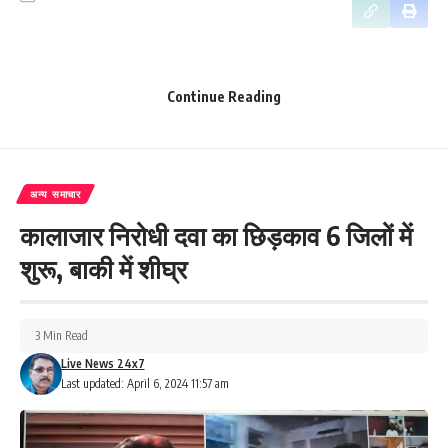
What do you think?
Continue Reading
Love
Sad
Happy
Sleepy
Angry
Dead
Wink
0
0
0
0
0
0
0
अन्य समाचार
कालाजार निरोधी दवा का छिड़काव 6 जिलों में
शुरू, बाकी में शीघ्र
Leave a review
Your email address will not be published.
Required fields are marked
*
3 Min Read
Your Rating
Live News 24x7
Last updated: April 6, 2024 11:57 am