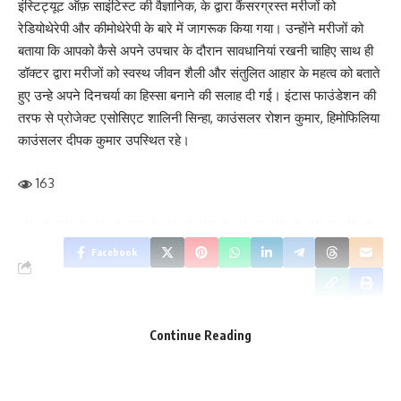
इंस्टिट्यूट ऑफ़ साइंटिस्ट की वैज्ञानिक, के द्वारा कैंसरग्रस्त मरीजों को
-पूरे बदन का कपड़ा पहनाएं।
रेडियोथेरेपी और कीमोथेरेपी के बारे में जागरूक किया गया। उन्होंने मरीजों को
बताया कि आपको कैसे अपने उपचार के दौरान सावधानियां रखनी चाहिए साथ ही
-सड़े-गले फल का सेवन ना कराएं, ताजा फल ही खिलाएं।
डॉक्टर द्वारा मरीजों को स्वस्थ जीवन शैली और संतुलित आहार के महत्व को बताते
हुए उन्हे अपने दिनचर्या का हिस्सा बनाने की सलाह दी गई। इंटास फाउंडेशन की
-बच्चों को दिन में दो बार स्नान कराएं।
तरफ से प्रोजेक्ट एसोसिएट शालिनी सिन्हा, काउंसलर रोशन कुमार, हिमोफिलिया
चमकी के लक्षण:-
काउंसलर दीपक कुमार उपस्थित रहे।
-सिर दर्द, अचानक तेज बुखार आना जो 5-7 दिनों से ज्यादा का ना हो।
163
-हाथ पैर मे अकड़ आना/टाईट हो जाना।
Facebook
-बेहोश हो जाना।
-बच्चो के शरीर का चमकना/शरीर का कांपना।
Continue Reading
What do you think?
-बच्चे का शारीरिक एवं मानसिक संतुलन ठीक नहीं होना।
-गुलकोज़ का शरीर मे कम हो जाना।