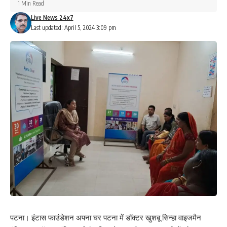
1 Min Read
चमकी बुखार:- ए ई एस
Live News 24x7
Last updated: April 5, 2024 3:09 pm
चमकी बुखार से बच्चों को बचाने के लिए बच्चों को:
-तेज धूप से दुर रखे।
-अधिक से अधिक पानी, ORS अथवा नींबू-पानी-चीनी का घोल पिलाएं।
-हल्का साधारण खाना खिलाएं, बच्चों को जंक-फूड से दुर रखे।
-खाली पेट लिची ना खिलाएं।
-रात को खाने के बाद थोड़ा मिठा ज़रूर खिलाऐ।
-घर के आसपास पानी जमा न होने दे।
-रात को सोते समय मच्छरदानी का इस्तेमाल करे।
पटना। इंटास फाउंडेशन अपना घर पटना में डॉक्टर खुशबू सिन्हा वाइजमैन