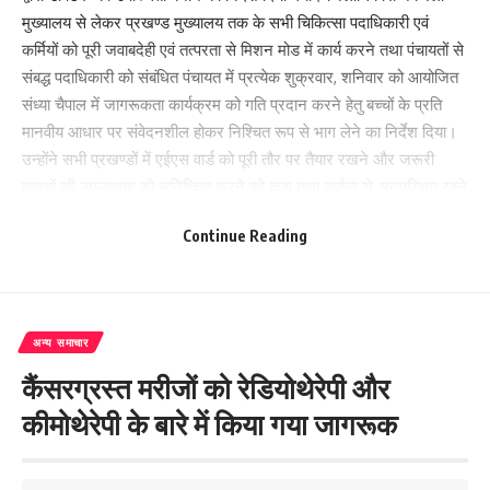
मुख्यालय से लेकर प्रखण्ड मुख्यालय तक के सभी चिकित्सा पदाधिकारी एवं
कर्मियों को पूरी जवाबदेही एवं तत्परता से मिशन मोड में कार्य करने तथा पंचायतों से
संबद्ध पदाधिकारी को संबंधित पंचायत में प्रत्येक शुक्रवार, शनिवार को आयोजित
संध्या चैपाल में जागरूकता कार्यक्रम को गति प्रदान करने हेतु बच्चों के प्रति
मानवीय आधार पर संवेदनशील होकर निश्चित रूप से भाग लेने का निर्देश दिया।
उन्होंने सभी प्रखण्डों में एईएस वार्ड को पूरी तौर पर तैयार रखने और जरूरी
दवाओं की उपलब्धता को सुनिश्चित करने को कहा तथा कर्तव्य से अनुपस्थित रहने
वाले चिकित्सा कर्मी के विरूद्ध कार्रवाई करने को कहा।
Continue Reading
चमकी को तीन धमकी-
1 खिलाओ: बच्चों को रात में सोने से पहले जरूर खाना खिलाओ।
अन्य समाचार
2 जगाओ: सुबह उठते ही बच्चों को भी जगाओ। देखो, कहीं बेहोशी या चमक तो
कैंसरग्रस्त मरीजों को रेडियोथेरेपी और
नहीं।
कीमोथेरेपी के बारे में किया गया जागरूक
3 अस्पताल ले जाओ: बेहोशी या चमक दिखते ही तुरंत एंबुलेंस या नजदीकी उपलब्ध
गाड़ी से अस्पताल ले जाओ।