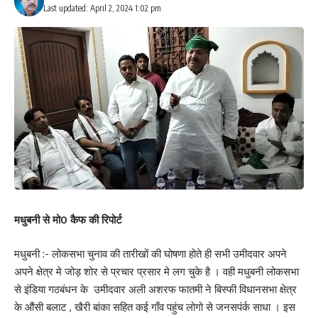
पदयात्रियों को जन संपर्क करने और जनप्रतिनिधि बनने के गुरु सिखाया जाता
Last updated: April 2, 2024 1:02 pm
है।‌ मौके पर कैंप के प्रभारी देवेन्द्र प्रसाद सिंह ने घर घर जन सुराज अभियान
की बाबत जानकारियां दी। मौके पर नीतीश नन्दन, परमार जी, जिला सभापति
अजय कुमार देव, जिला अध्यक्ष वीर प्रसाद महतो, महासचिव जयमंगल कुशवाहा,
महिला अध्यक्ष विभा शर्मा,‌ अभियान समिति के‌ संयोजक राणा रंजीत सिंह, सह
संयोजक पप्पू मिश्रा, अनुमंडल अध्यक्ष कृष्ण कांत मिश्र, विजय कुशवाहा,
रामशरण यादव, मुन्ना सिंह, जिला उपाध्यक्ष अनिल कुशवाहा, जिला पार्षद गुड्डू
सिंह, जिला मुख्य प्रवक्ता रवीश मिश्रा, जिला प्रवक्ता ई अजय आज़ाद,अरुण
तिवारी, दुष्यंत सिंह समेत अनेक जन सुराजी साथी मौजूद थे।
267
मधुबनी से मो0 कैफ की रिपोर्ट
Facebook
मधुबनी :- लोकसभा चुनाव की तारीखों की घोषणा होते ही सभी उमीदवार अपने
अपने क्षेत्र मे जोड़ शोर से प्रचार प्रसार मे लग चुके है । वही मधुबनी लोकसभा
से इंडिया गठबंधन के उमीदवार अली अशरफ फातमी ने बिस्फी विधानसभा क्षेत्र
के औंसी बलाट , खैरी बांका सहित कई गाँव पहुंच लोगो से जनसपंर्क साधा । इस
What do you think?