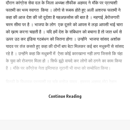
दौरान कांग्रेस सेवा दल के जिला अध्यक्ष तौफीक अहमद ने मौके पर प्रत्याशी
फातमी का भव्य स्वागत किया । लोगो से रूबरू होते हुए अली अशरफ फातमी ने
कहा की आज देश की जो दुर्दशा है यहअफ़सोस की बात है । महगाई ,बेरोजगारी
Love
Sad
Happy
Sleepy
Angry
Dead
Wink
चरम सीमा पर है । भाजपा के लोग एक दूसरे को आपस मे लड़ा आपसी भाई चारा
0
0
0
0
0
0
0
को ख़त्म करना चाहती है । यदि हमें देश के संबिधान को बचाना है तो जात धर्म से
ऊपर उठ कर इंडिया गठबंधन को जितना होगा । उन्होंने भाजपा सांसद अशोक
यादव पर तंज कसते हुए कहा की दोनों बाप बेटा मिलकर कई बार मधुबनी से सांसद
Leave a review
रहे है । उन्होंने कहा कि मधुबनी में ऐसा कोई कारखाना नही लगा जिससे कि यंहा
के युवा को रोजगार मिला हो । सिर्फ झूठे वायदे कर लोगो को ठगने का काम किया
Your email address will not be published.
Required fields are marked
*
है । मौके पर कॉंग्रेस नेता इम्तियाज़ नूरानी भी सभा को सम्बोधित किया।
Your Rating
बिस्फी के विधायक प्रत्याशी रह चुके मनोज यादव , इमरान अहमद.मो0 रेहान
,ज़की अहमद पम्मू ,शकील अहमद,मो0 जिलानी,मो.सादिक, लाल मोहम्मद,फूल बाबू
सहित सैकड़ो लोग मौजूद रहे।
Continue Reading
251