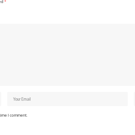
ked
*
 time I comment.