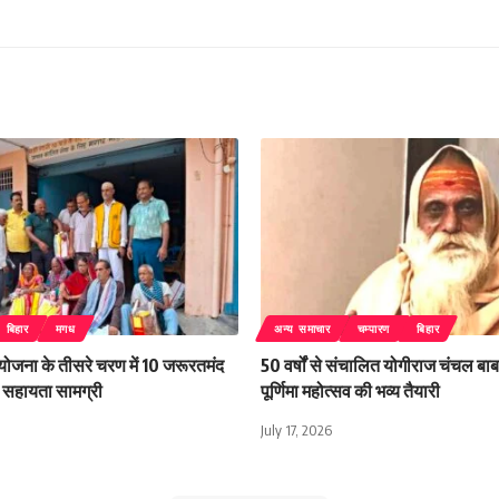
बिहार
मगध
अन्य समाचार
चम्पारण
बिहार
 योजना के तीसरे चरण में 10 जरूरतमंद
50 वर्षों से संचालित योगीराज चंचल बाबा
िली सहायता सामग्री
पूर्णिमा महोत्सव की भव्य तैयारी
July 17, 2026