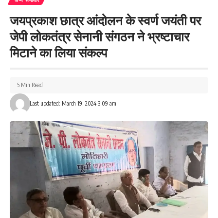
जयप्रकाश छात्र आंदोलन के स्वर्ण जयंती पर
Facebook
जेपी लोकतंत्र सेनानी संगठन ने भ्रष्टाचार
मिटाने का लिया संकल्प
What do you think?
5 Min Read
Last updated: March 19, 2024 3:09 am
Love
Sad
Happy
Sleepy
Angry
Dead
Wink
0
0
0
0
0
0
0
Leave a review
Your email address will not be published.
Required fields are marked
*
Your Rating