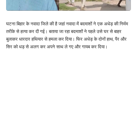
मामले की जांच की जा रही है।
218
घटना बिहार के नवादा जिले की है जहां नवादा में बदमाशों ने एक अधेड़ की निर्मम
तरीके से हत्या कर दी गई। बताया जा रहा बदमाशों ने पहले उसे घर से बाहर
बुलाकर धारदार हथियार से हमला कर दिया। फिर अधेड़ के दोनों हाथ, पैर और
Facebook
सिर को धड़ से अलग कर अपने साथ ले गए और गायब कर दिया।
What do you think?
Love
Sad
Happy
Sleepy
Angry
Dead
Wink
0
0
0
0
0
0
0
Leave a review