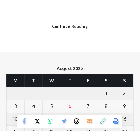
Your email address will not be published.
Required fields are marked
*
Your Rating
Continue Reading
वहीं, अधेड़ का शव मिलने के बाद इलाके में सनसनी फैल गई है। फिलहाल हत्या
का कारणों का पता नहीं चल सका है। पुलिस ने अपराधियों को जल्द ही गिरफ्तार
कर लेने का भरोसा दिलाया है। आपको बता दे कि यह घटना रोह थाना क्षेत्र के
अनैला बारा गांव की है।
August 2026
मृतक की पहचान अनैला बारा गांव निवासी रामधनी रजक के 47 वर्षीय पुत्र
M
T
W
T
F
S
S
सुनील रजक के रूप में हुई है। जानकारी के मुताबिक, सुनील रजक को शनिवार
1
2
की रात गांव के ही 2 व्यक्ति उसे घर से बुलाकर ले गए थे। इसके बाद वह घर
वापस नहीं लौटा।
3
4
5
6
7
8
9
सुनील के घर नहीं लौटने के बाद परिजनों ने उसकी खोजबीन शुरू की, लेकिन
10
11
12
13
14
15
16
उसका कहीं भी पता नहीं चला। इसके बाद मंगलवार की सुबह खेत से क्षत-विक्षत
अवस्था में उसका शव बरामद किया गया है।
17
18
19
20
21
22
23