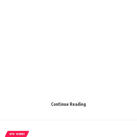
Continue Reading
जख्मी लोगों में एक पक्ष से चार लोग हैं, जिसमें अहिल्या गिरी, प्रशांत गिरी, मानसी
गिरी और अमरेंद्र गिरी; जबकि दूसरे पक्ष से शनि भारती और अबे भारती शमिल
हैं।
अन्य समाचार