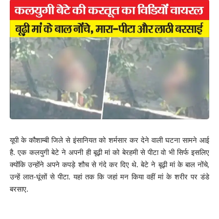
इलाज के दौरान उसने दम तोड़ दिया. घटना से गांव में सनसनी फैल गई.
घटना की जानकारी पर मृतका की बेटी घर पर पहुंची. उसने मां की हत्या करने का
आरोप भाई कल्लू सहित एक ओर भाई उनकी पत्नियों और भतीजी पर लगाया.
उसने बताया कि आरोपी कल्लू की पत्नी राजनीतिक रसूख रखती है. वह अपने पति
को बचाने की कोशिश कर रही है. वह कल्लू को पागल बताकर उसे बचाना चाहती
है. उसने बताया कि जिस वक्त उसकी मां को पीटा जा रहा था उस दौरान घर में
सभी लोग मौजूद थे. आरोप है कि मां की हत्या सभी ने मिलकर की है.
147
यूपी के कौशाम्बी जिले से इंसानियत को शर्मसार कर देने वाली घटना सामने आई
है. एक कलयुगी बेटे ने अपनी ही बूढ़ी मां को बेरहमी से पीटा वो भी सिर्फ इसलिए
Facebook
क्योंकि उन्होंने अपने कपड़े शौच से गंदे कर दिए थे. बेटे ने बूढ़ी मां के बाल नोंचे,
उन्हें लात-घूंसों से पीटा. यहां तक कि जहां मन किया वहीं मां के शरीर पर डंडे
बरसाए.
What do you think?