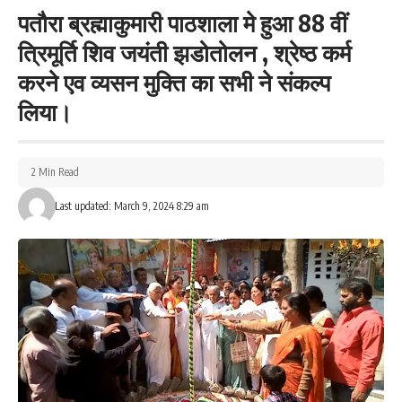
तथा पारामेडिकल स्टॉफ की उपब्धता सुनिश्चित करने का आदेश दिया गया।
पतौरा ब्रह्माकुमारी पाठशाला मे हुआ 88 वीं
इसके अलावा 15 मार्च तक प्रत्येक प्रखंड में कंट्रोल रूम की व्यवस्था का भी
त्रिमूर्ति शिव जयंती झडोतोलन , श्रेष्ठ कर्म
आदेश दिया गया है।
करने एव व्यसन मुक्ति का सभी ने संकल्प
211
लिया।
2 Min Read
Facebook
Last updated: March 9, 2024 8:29 am
What do you think?
Love
Sad
Happy
Sleepy
Angry
Dead
Wink
0
0
0
0
0
0
0