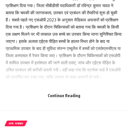
प्रशिक्षण दिया गया। जिला भीबीडीसी पदाधिकारी डॉ रविन्द्र कुमार यादव ने
बताया कि चमकी की जागरूकता, उपचार एवं प्रबंधन की तैयारियां शुरू हो चुकी
हैं। सबसे पहले नए एसओपी 2023 के अनुसार मेडिकल अफसरों को प्रशिक्षण
दिया गया है। प्रशिक्षण के दौरान चिकित्सकों को बताया गया कि चमकी के किसी
एक लक्षण मिलने पर भी तत्काल उस बच्चे का उपचार किया जाना सुनिश्चित किया
जाएगा। इसके अलावा एईएस पीड़ित बच्चों के हालत स्थिर होने के बाद या
प्राथमिक उपचार के बाद ही सुविधा संपन्न एम्बुलेंस में बच्चों को एसकेएमसीएच या
जिला अस्पताल में रेफर किया जाए। प्रशिक्षण के दौरान चिकित्सकों को एसओपी
में शामिल उपचार में इस्तेमाल की जाने वाली दवाएं, जांच और एईएस पीड़ित के
उचित प्रबंधन की बारीकी बतायी गयी। वहीं कहा गया कि प्रत्येक वार्ड में एसओपी
को प्रदर्शित कर रखा जाए, ताकि उपचार के वक्त आसानी हो सके।
एईएस वार्ड दुरुस्त करने का आदेश:
Continue Reading
डॉ रविन्द्र कुमार ने बताया कि सभी प्रखंड के प्रभारी चिकित्सा पदाधिकारियों को
दो बेड के एईएस वार्ड तथा अनुमंडल स्तर पर 10 बेड के एईएस वार्ड को 24 घंटे
तैयार रखने को कहा गया है। वार्ड में एसओपी के अनुसार आवश्यक उपकरण,
अन्य समाचार
वातानुकुलित रखने की व्यवस्था, एसेंशियल ड्रग के साथ 24 घंटे चिकित्सक, नर्स