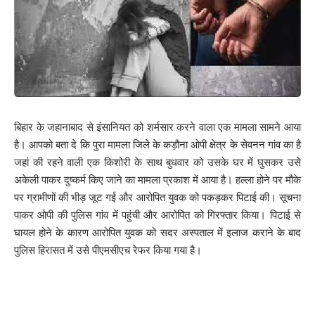
प्राप्ति होती है। ज्योतिष शास्त्र में भी कहा गया है कि कुंडली में अशुभ दोषों से
निजात पाने कि लिए नियमित ढंग से रुद्राभिषेक करने पर वह शीघ्र नष्ट हो जाते
हैं। अतः रुद्राभिषेक का बहुत अधिक महत्व है।इस मौके पर बिहारी प्रसाद
निराला , भूपेश कुमार , संभु कुमार सिंह , विकास कुमार , राजीव कुमार , अनुज
कुमार , गोलू श्रीवास्तव ,राजू शर्मा, पिंकू कुमार , लभली कुमारी सहित अन्य
उपस्थित थे।
बिहार के जहानाबाद से इंसानियत को शर्मसार करने वाला एक मामला सामने आया
272
है। आपको बता दे कि पुरा मामला जिले के कड़ौना ओपी क्षेत्र के सेवनन गांव का है
जहां की रहने वाली एक किशोरी के साथ बुधवार को उसके घर में घुसकर उसे
अकेली पाकर दुष्कर्म किए जाने का मामला प्रकाश में आया है। हल्ला होने पर मौके
Facebook
पर ग्रामीणों की भीड़ जूट गई और आरोपित युवक को पकड़कर पिटाई की। सूचना
पाकर ओपी की पुलिस गांव में पहुंची और आरोपित को गिरफ्तार किया। पिटाई से
घायल होने के कारण आरोपित युवक को सदर अस्पताल में इलाज कराने के बाद
पुलिस हिरासत में उसे पीएमसीएच रेफर किया गया है।
What do you think?