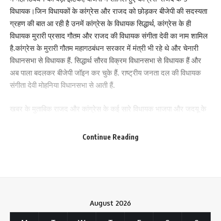
विधायक।जिन विधायकों के कांग्रेस और राजद को छोड़कर बीजेपी की सदस्यता
ग्रहण की बात आ रही है उनमें कांग्रेस के विधायक सिद्धार्थ, कांग्रेस के ही
विधायक मुरारी प्रसाद गौतम और राजद की विधायक संगीता देवी का नाम शामिल
है.कांग्रेस के मुरारी गौतम महागठबंधन सरकार में मंत्री भी रहे थे और चेनारी
विधानसभा से विधायक हैं. सिद्धार्थ सौरव विक्रम विधानसभा से विधायक हैं और
अब पाला बदलकर बीजेपी जॉइन कर चुके हैं. राष्ट्रीय जनता दल की विधायक
संगीता देवी मोहनिया विधानसभा से आती हैं.
खबर के मुताबिक राजद और कांग्रेस के कई सारे विधायक भाजपा और जदयू के
संपर्क में है जो पाला बदल सकते हैं।
Continue Reading
मोहनिया विधानसभा सीट पर वर्ष 2020 के विधानसभा चुनाव में आरजेडी की
संगीता कुमारी ने जीत हासिल की थी. वहीं मुरारी गौतम ने नीतीश कुमार की पार्टी
जदयू के ललन पासवान को मात देकर चेनारी सुरक्षित सीट पर जीत दर्ज किया।
मुरारी गौतम ने जदयू उम्मीदवार को 17991 मतों से पराजित किया. उन्हें पिछली
महागठबंधन सरकार में मंत्री भी बनाया गया था. कांग्रेस पार्टी ने दलित कोटे से
August 2026
उनका नाम मंत्रिमंडल के लिए तय किया था. वे अनुसूचित जाति के चमार तबके
Save my name, email, and website in this browser for the next time I comment.
से ताल्लुक रखते हैं. वहीं कांग्रेस के सिद्धार्थ सौरव ने पटना के विक्रम निर्वाचन