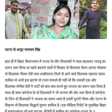
208
Facebook
What do you think?
पटना से अनूप नारायण सिंह
हाल ही में बिहार विधानसभा में राजद के तीन विधायकों ने पाला बदलकर जदयू का
Love
Sad
Happy
Sleepy
Angry
Dead
Wink
दामन थाम लिया था पहले बदलने वालों में शिवहर से विधायक चेतन आनंद मोकामा
0
0
0
0
0
0
0
से विधायक नीलम देवी तथा लखीसराय जिले से आने वाले विधायक पहलाद यादव
शामिल थे अभी इस झटके से रजत संभाले ही नहीं थी कि उसकी एक और
विधायक संगीता देवी ने पार्टी को बाय-बाय करते हुए भाजपा का दामन थाम लिया है
Leave a review
साथ ही साथ कांग्रेस के दो विधायकों ने भी भाजपा की ओर रुक किया है कांग्रेस
के जिन दो विधायकों ने भाजपा का दामन थामा है उसमें मुरारी गौतम और पटना के
Your email address will not be published.
Required fields are marked
*
विक्रम से विधायक सिद्धार्थ कुमार शामिल है।एक मीडिया रिपोर्ट के मुताबिक़ बिहार
Your Rating
में महागठबंधन को बड़ा झटका, बीजेपी में शामिल हुए कांग्रेस-राजद के 3