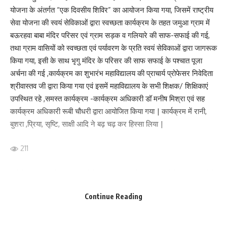
योजना के अंतर्गत “एक दिवसीय शिविर” का आयोजन किया गया, जिसमें राष्ट्रीय
राजद को छोड़कर सत्ता पक्ष के साथ आ सकते हैं. अभी तक कुल 6 विधायक पाला
सेवा योजना की स्वयं सेविकाओं द्वारा स्वच्छता कार्यक्रम के तहत जमुआ ग्राम में
बदल चुके हैंराजद के चेतन आनंद, प्रहलाद यादव और नीलम देवी के बाद राजद
बऊरहवा बाबा मंदिर परिसर एवं ग्राम सड़क व गलियारे की साफ-सफाई की गई,
की संगीता कुमारी का नाम शामिल हो गया है. वहीं कांग्रेस के सिद्धार्थ और मुरारी
तथा ग्राम वासियों को स्वच्छता एवं पर्यावरण के प्रति स्वयं सेविकाओं द्वारा जागरूक
गौतम हैं जो अब एनडीए के समर्थन में हैं.
किया गया, इसी के साथ भृगु मंदिर के परिसर की साफ सफाई के पश्चात पूजा
211
अर्चना की गई ,कार्यक्रम का शुभारंभ महाविद्यालय की प्राचार्य प्रोफेसर निवेदिता
श्रीवास्तव जी द्वारा किया गया एवं इसमें महाविद्यालय के सभी शिक्षक/ शिक्षिकाएं
उपस्थित रहे ,समस्त कार्यक्रम -कार्यक्रम अधिकारी डॉ मनीष मिश्रा एवं सह
कार्यक्रम अधिकारी रूबी चौधरी द्वारा आयोजित किया गया | कार्यक्रम में रानी,
Facebook
बुशरा ,प्रिया, सृष्टि, साक्षी आदि ने बढ़ चढ़ कर हिस्सा लिया |
211
What do you think?
Facebook
Continue Reading
Love
Sad
Happy
Sleepy
Angry
Dead
Wink
0
0
0
0
0
0
0