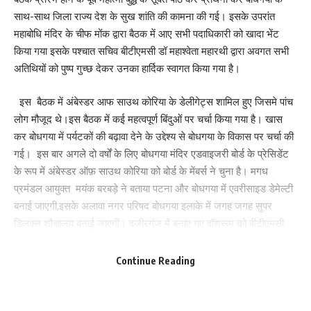
राष्ट्रीय अध्यक्ष ज्योति देवी ने कहा कि हमारी पार्टी छोटी है, पर कार्यकर्ताओं ने
साथ-साथ जिला राज्य देश के सुख शांति की कामना की गई। इसके उपरांत
अपने मेहनत लगन से बडी उपलब्धि हासिल की है। आनेवाले लोकसभा और विधान
महाबोधि मंदिर के चीफ मोंक द्वारा बैठक में आए सभी पदाधिकारी को खादा भेंट
सभा के चुनाव को चुनौती के रुप में लेकर एनडीए को जिताना है।बूथ स्तर पर बनी
किया गया इसके पश्चात सचिव बीटीएमसी डॉ महाश्वेता महारथी द्वारा अवगत सभी
कमिटी में महिलाओं की भागीदारी बढ़नी चाहिए। दल को बढ़ाने में कार्यकर्ताओं की
अतिथियों को पुष्प गुच्छ देकर उनका हार्दिक स्वागत किया गया है।
भूमिका रही है।
अध्यक्षता डॉ अनिल कुमार प्रदेश अध्यक्ष सह पूर्व मंत्री , संचालन राजेश पाण्डेय
इस बैठक में अंबेस्डर आफ साउथ कोरिया के डेलीगेट्स शामिल हुए जिसमे पांच
राष्ट्रीय प्रधान महासचिव , धन्यवाद ज्ञापन मुख्य राष्ट्रीय प्रवक्ता श्याम सुन्दर
लोग मौजूद थे।इस बैठक में कई महत्वपूर्ण बिंदुओं पर चर्चा किया गया है। खास
शरण, बाराचट्टी विधायक ज्योति मांझी,सिकंदरा विधायक प्रफुल्ल मांझी, राष्ट्रीय
कर बोधगया में पर्यटकों की बढ़ावा देने के उद्देश्य से बोधगया के विकास पर चर्चा की
महासचिव बीरेंद्र सिंह, प्रदेश प्रभारी राजन सिद्दीकी, राष्ट्रीय महासचिव देवेंद्र
गई। इस बार अगले दो वर्षों के लिए बोधगया मंदिर एडवाइजरी बोर्ड के प्रेसिडेंट
मांझी , राष्ट्रीय सचिव रंजीत चंद्रवंशी, दिलीप यादव, कमलेश सिंह, राजेश
के रूप में अंबेस्डर ऑफ़ साउथ कोरिया को बोर्ड के मेंबर्स ने चुना है। मगध
रंजन,राजेश्वर मांझी, प्रफुल्ल चंद्रा,अविनाश कुमार, रत्नेश पटेल, निलेश
प्रमंडल आयुक्त मयंक बरबड़े ने बताया पटना और बोधगया में एवरीसाइड डेमेल्टी
सिंह,कमाल परवेज, तारा श्वेता, गीता पासवान, मो. कमालुद्दीन, शंकर मांझी,
बनाई जाएगी,इसके अलावा नगर परिषद बोधगया इलाके में जगह जगह सुपर
नन्दलाल मांझी, चुन्नू शर्मा, पम्पी शर्मा, शकील हाशमी, आकाश कुमार, लवकुश
डिलक्स शौचालय बनाई जाएगी। वजीरगंज में बनाए गए वॉशरूम को बीटीएमसी
बिहारी, सोनू सिमी, सुनीता अशोक, सत्येन्द्र राय, साकेत यादव, गिरधारी सिंह,
द्वारा कार्यपालक पदाधिकारी नगर पंचायत वजीरगंज को स्थानांतरण किया है।उसे
कौशलेन्द्र दांगी, राधेश्याम प्रसाद, टुटु खान,पिन्टू रजक,रविंद्र शास्त्री, अनिल
और बेहतर रूप से मेंटेनेंस करवाने पर बल दिया गया है। शिफ्ट वार कर्मी को
Continue Reading
रजक, राजीव रंजन सहित हजारों की संख्या में कार्यकत्र्ता मौजूद थे।
लगाकर सफाई की व्यवस्था करवाने को कहा गया है ताकि विदेशी पर्यटक उसका
प्रयोग कर सके।भूटान से भी रिप्रेजेंटेटिव आए थे। काफी सौहार्दपूर्ण वातावरण में
210
बोधगया के साथ-साथ महाबोधि मंदिर के विकास पर कई चर्चा हुई है। जिला