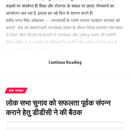
सड़को पर संघर्षरत हैं! शिक्षा और रोजगार के सवाल पर छात्र नौजवानो का
आन्दोलन चल रहा है, इसका हम तहे दिल से स्वागत करते हैं!
शहीद भगत सिंह-अंबेडकर – -जनसंघर्षो के रास्ते-भाजपा गठबंधन सरकार को
हराएंगे -देश को बचाएंगे!आगे जनसंवाद यात्रा के दौरान जिला अन्तर्गत गांव/शहर
से लेकर चौक चौराहो एवं बाजारों में जनसंवाद और नुक्कड़ सभाए की जाऐगी!
जिला सचिव ने 21 फरवरी को मोतिहारी के छतौनी चौक समीप स्पोर्ट्स क्लब में
राजद की जनविशवास यात्रा व सभा में
कार्यकर्ताओं व समर्थको से भारी संख्या में शामिल होने का आह्वान किया!
Continue Reading
कैडर कन्वेंशन में अन्य वक्ता-जीतलाल सहनी,,राजकुमार शर्मा, मूनी राम, रूपलाल
साह, अकबर, अतिउल्लाह मियां, अमरेश कुमार,अफरोज आलम, उपेंद्र सहनी,
मदन सहनी ,रगबीर राम शामिल थे!
अन्य समाचार
240
लोक सभा चुनाव को सफलता पूर्वक संपन्न
कराने हेतु डीडीसी ने की बैठक
Facebook