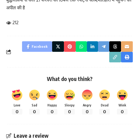
अपील की है
212
Facebook
What do you think?
Love
Sad
Happy
Sleepy
Angry
Dead
Wink
0
0
0
0
0
0
0
Leave a review