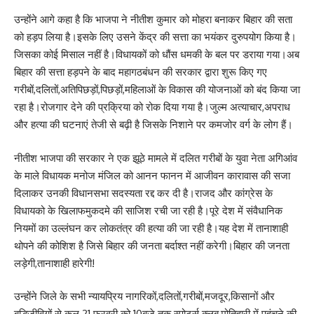
उन्होंने आगे कहा है कि भाजपा ने नीतीश कुमार को मोहरा बनाकर बिहार की सता
को हड़प लिया है।इसके लिए उसने केंद्र की सत्ता का भयंकर दुरुपयोग किया है।
जिसका कोई मिसाल नहीं है।विधायकों को धौंस धमकी के बल पर डराया गया।अब
बिहार की सत्ता हड़पने के बाद महागठबंधन की सरकार द्वारा शुरू किए गए
गरीबों,दलितों,अतिपिछड़ों,पिछड़ों
,महिलाओं के विकास की योजनाओं को बंद किया जा
रहा है।रोजगार देने की प्रक्रिया को रोक दिया गया है।जुल्म अत्याचार,अपराध
और हत्या की घटनाएं तेजी से बढ़ी है जिसके निशाने पर कमजोर वर्ग के लोग हैं।
नीतीश भाजपा की सरकार ने एक झूठे मामले में दलित गरीबों के युवा नेता अगिआंव
के माले विधायक मनोज मंजिल को आनन फानन में आजीवन कारावास की सजा
दिलाकर उनकी विधानसभा सदस्यता रद्द कर दी है।राजद और कांग्रेस के
विधायको के खिलाफमुकदमे की साजिश रची जा रही है।पूरे देश में संवैधानिक
नियमों का उल्लंघन कर लोकतंत्र की हत्या की जा रही है।यह देश में तानाशाही
थोपने की कोशिश है जिसे बिहार की जनता बर्दाश्त नहीं करेगी।बिहार की जनता
लड़ेगी,तानाशाही हारेगी!
उन्होंने जिले के सभी न्यायप्रिय नागरिकों,दलितों,गरीबों,मजदूर,
किसानों और
बुद्धिजीवियों से कल 21 फरवरी को 10बजे तक स्पोर्ट्स क्लब,मोतिहारी में पहुंचने की