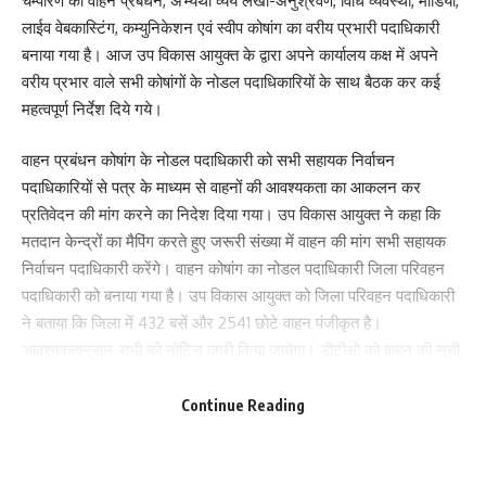
चम्पारण को वाहन प्रबंधन, अभ्यर्थी व्यय लेखा-अनुश्रवण, विधि व्यवस्था, मीडिया,
लाईव वेबकास्टिंग, कम्युनिकेशन एवं स्वीप कोषांग का वरीय प्रभारी पदाधिकारी
बनाया गया है। आज उप विकास आयुक्त के द्वारा अपने कार्यालय कक्ष में अपने
वरीय प्रभार वाले सभी कोषांगों के नोडल पदाधिकारियों के साथ बैठक कर कई
महत्वपूर्ण निर्देश दिये गये।
वाहन प्रबंधन कोषांग के नोडल पदाधिकारी को सभी सहायक निर्वाचन
पदाधिकारियों से पत्र के माध्यम से वाहनों की आवश्यकता का आकलन कर
प्रतिवेदन की मांग करने का निदेश दिया गया। उप विकास आयुक्त ने कहा कि
मतदान केन्द्रों का मैपिंग करते हुए जरूरी संख्या में वाहन की मांग सभी सहायक
निर्वाचन पदाधिकारी करेंगे। वाहन कोषांग का नोडल पदाधिकारी जिला परिवहन
पदाधिकारी को बनाया गया है। उप विकास आयुक्त को जिला परिवहन पदाधिकारी
Save my name, email, and website in this browser for the next time I comment.
ने बताया कि जिला में 432 बसें और 2541 छोटे वाहन पंजीकृत है।
आवश्यकतानुसार सभी को नोटिस जारी किया जायेगा। डीटीओ को वाहन की सूची
प्राप्त कर उसे पंजीबद्ध करने का निर्देश दिया गया।
Continue Reading
अभ्यर्थी व्यय एवं लेखा-अनुश्रवण कोषांग के नोडल पदाधिकारी को व्यय लेखा पंजी
संधारण के लिए कार्य योजना बना लेने तथा निर्वाचन लड़ने वाले अभ्यर्थियों को
सभी जरूरी प्रशिक्षण देने की व्यवस्था कर लेने का निर्देश दिया गया। अवैध नगद