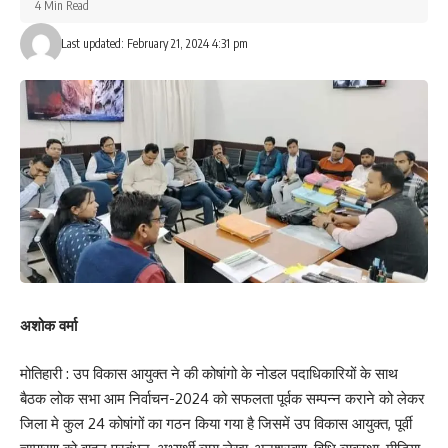
4 Min Read
Last updated: February 21, 2024 4:31 pm
What do you think?
Love
Sad
Happy
Sleepy
Angry
Dead
Wink
0
0
0
0
0
0
0
Leave a review
Your email address will not be published.
Required fields are marked
*
Your Rating
अशोक वर्मा
मोतिहारी : उप विकास आयुक्त ने की कोषांगो के नोडल पदाधिकारियों के साथ
बैठक लोक सभा आम निर्वाचन-2024 को सफलता पूर्वक सम्पन्न कराने को लेकर
जिला मे कुल 24 कोषांगों का गठन किया गया है जिसमें उप विकास आयुक्त, पूर्वी