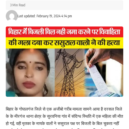
3 Min Read
What do you think?
Last updated: February 19, 2024 4:14 pm
Love
Sad
Happy
Sleepy
Angry
Dead
Wink
0
0
0
0
0
0
0
Leave a review
Your email address will not be published.
Required fields are marked
*
Your Rating
बिहार के गोपालगंज जिले से एक अजीबो गरीब मामला सामने आया है दरसल जिले
के के मीरगंज थाना क्षेत्र के सुरवनिया गांव में संदिग्ध स्थिति में एक महिला की मौत
हो गई, वही मृतका के मायके वालों ने ससुराल पक्ष पर बिजली के बिल चुकता नहीं