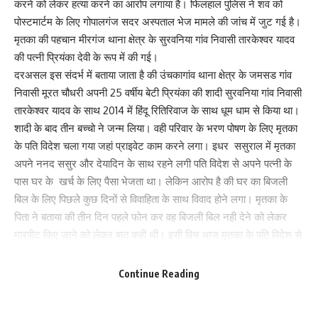
करने को लेकर हत्या करने का आरोप लगाया है। फिलहाल पुलिस ने शव को
पोस्टमार्टम के लिए गोपालगंज सदर अस्पताल भेज मामले की जांच में जुट गई है।
मृतका की पहचान मीरगंज थाना क्षेत्र के सुरवनिया गांव निवासी तारकेश्वर यादव
की पत्नी प्रियंका देवी के रूप में की गई।
दरअसल इस संदर्भ में बताया जाता है की उंचकागांव थाना क्षेत्र के जमसड गांव
निवासी मूरत चौधरी अपनी 25 वर्षीय बेटी प्रियंका की शादी सुरवनिया गांव निवासी
तारकेश्वर यादव के साथ 2014 में हिंदू रितिरिवाज के साथ धूम धाम से किया था।
शादी के बाद तीन बच्चो ने जन्म लिया। वही परिवार के भरण पोषण के लिए मृतका
के पति विदेश चला गया जहां प्राइवेट काम करने लगा। इधर ससुराल में मृतका
अपने ननद ससुर और देयादिन के साथ रहने लगी पति विदेश से अपने पत्नी के
पास घर के खर्च के लिए पैसा भेजता था। लेकिन आरोप है की घर का बिजली
बिल के लिए पिछले कुछ दिनों से विवाहिता के साथ विवाद होने लगा। मृतका के
Save my name, email, and website in this browser for the next time I comment.
पिता ने बताया की तीन दिन पहले फोन कर वह बिजली बिल नही देने को लेकर
मारपीट किए जाने को लेकर बात कही थी। इसी बिच आज मृतका के पति विदेश से
अपने ससुर के पास फोन कर घर में झगड़ा होने की बात बताया जिसके बाद जब
उसके घर पहुंचे तो घर में बेड पर मृतका का शव पड़ा हुआ था। वही इसकी सूचना
Continue Reading
तत्काल स्थानिया थाना को दिया गया। सूचना पाकर स्थानीय थाना की पुलिस
पहुंची और शव को पोस्टमार्टम के लिए सदर अस्पताल भेज दिया और मामले की