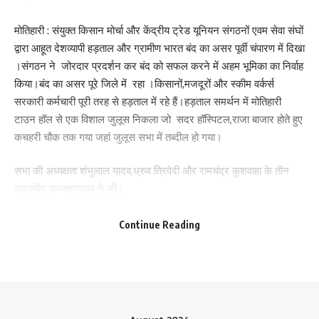
What do you think?
मोतिहारी : संयुक्त किसान मोर्चा और केंद्रीय ट्रेड यूनियन संगठनों एवम सेवा संघों
द्वारा आहूत देशव्यापी हड़ताल और ग्रामीण भारत बंद का असर पूर्वी चंपारण में दिखा
।संगठन ने जोरदार प्रदर्शन कर बंद को सफल करने में अहम भूमिका का निर्वाह
Love
Sad
Happy
Sleepy
Angry
Dead
Wink
किया।बंद का असर पूरे जिले में रहा ।किसानों,मजदूरों और स्कीम वर्कर्स
0
0
0
0
0
0
0
सरकारी कर्मचारी पूरी तरह से हड़ताल में रहे हैं।हड़ताल समर्थन में मोतिहारी
टाउन हॉल से एक विशाल जुलूस निकला जो सदर हॉस्पिटल,राजा बाजार होते हुए
कचहरी चौक तक गया जहां जुलूस सभा में तब्दील हो गया।
Leave a review
Your email address will not be published.
Required fields are marked
*
सभा की अध्यक्षता शंभुलाल यादव,ध्रुव त्रिवेदी और रामचंद्र कुशवाहा के तीन
सदस्यीय अध्यक्षमण्डल ने की।
Your Rating
सभा को ऐक्टू के जिला सचिव विष्णुदेव प्रसाद यादव,सीटू के जिला सचिव सत्येंद्र
Continue Reading
मिश्र, बिहार राज्य निर्माण मजदूर यूनियन के जिला सचिव राजेश कुमार,विशेश्वर
कुशवाहा,बिहार राज्य रसोइया संघ के जिला सचिव दिनेश कुशवाहा, कुमांती
देवी,छबीलाल महतो,ऐक्टू के राज्य सचिव चंद्रशेखर सिंह, किसान नेता राजमंगल
कुशवाहा,पंचानंद सिंह,कर्मचारी महा संघ गोप गुट के अनुराग कुमार,धर्मवीर
चौधरी,रामबचन तिवारी,विजयशणकर सिंह,धनंजय कुमार,विकास कुमार ,भाकपा