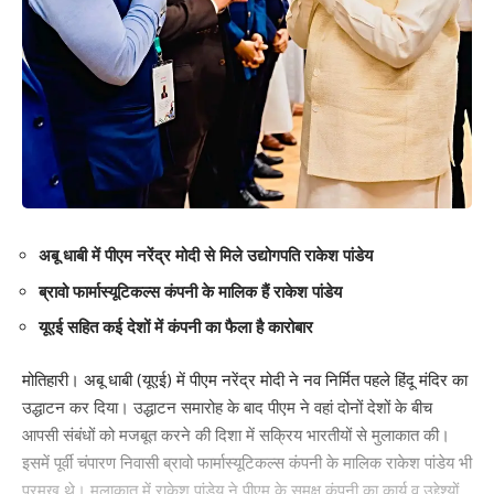
अबू धाबी में पीएम नरेंद्र मोदी से मिले उद्योगपति राकेश पांडेय
ब्रावो फार्मास्यूटिकल्स कंपनी के मालिक हैं राकेश पांडेय
यूएई सहित कई देशों में कंपनी का फैला है कारोबार
मोतिहारी। अबू धाबी (यूएई) में पीएम नरेंद्र मोदी ने नव निर्मित पहले हिंदू मंदिर का
उद्धाटन कर दिया। उद्धाटन समारोह के बाद पीएम ने वहां दोनों देशों के बीच
आपसी संबंधों को मजबूत करने की दिशा में सक्रिय भारतीयों से मुलाकात की।
इसमें पूर्वी चंपारण निवासी ब्रावो फार्मास्यूटिकल्स कंपनी के मालिक राकेश पांडेय भी
प्रमुख थे। मुलाकात में राकेश पांडेय ने पीएम के समक्ष कंपनी का कार्य व उद्देश्यों