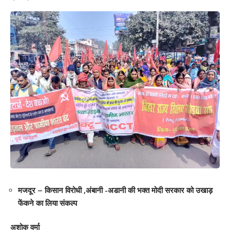
राकेश पांडेय ने कोरोना काल में राहत सामग्री वितरण, सरकारी व गैर सरकारी
कार्यालयों में सेनेटाईजर मशीन की उपलब्धता सुनिश्चित कराना, छात्रावास
मालिक को असमर्थ छात्रों का किराया देना, दिल्ली सहित दूसरे प्रदेशों से आसानी
पूर्वक लोगों को गांव तक पहुंचाना आदि कई अनगिनत योगदान है। वहीं उन्होंने
कॉलेज सहित विभिन्न जगहों पर ई-लाइब्रेरी का निर्माण कराया। ताकि, छात्रों को
प्रतियोगिता परीक्षा की तैयारी आसानी से हो।
शैलेन्द्र मिश्र बाबा
ब्रावो फाऊंडेशन, मोतिहारी
209
Facebook
मजदूर – किसान विरोधी ,अंबानी -अडानी की भक्त मोदी सरकार को उखाड़
फेंकने का लिया संकल्प
अशोक वर्मा