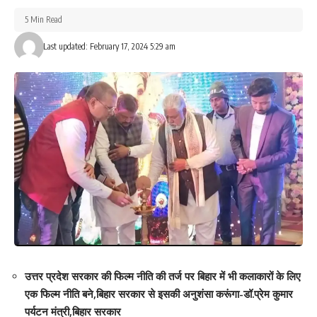
संस्था से विजय कुमार शर्मा एवं आदापुर थाना से 05 पुलिस कर्मी एवं एंटी ह्यूमन
टै्रफिकिंग यूनिट की टीम शामिल थी।
5 Min Read
Last updated: February 17, 2024 5:29 am
193
Facebook
What do you think?
Love
Sad
Happy
Sleepy
Angry
Dead
Wink
0
0
0
0
0
0
0
उत्तर प्रदेश सरकार की फिल्म नीति की तर्ज पर बिहार में भी कलाकारों के लिए
एक फिल्म नीति बने,बिहार सरकार से इसकी अनुशंसा करूंगा-डॉ.प्रेम कुमार
Leave a review
पर्यटन मंत्री,बिहार सरकार