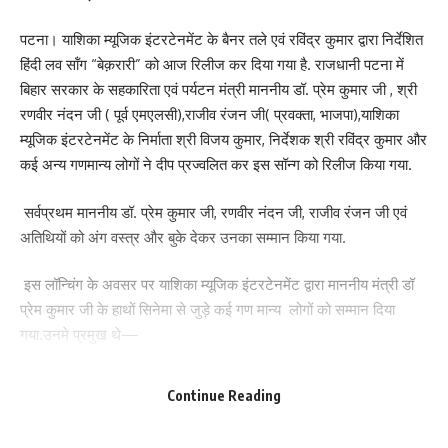
Your email address will not be published.
Required fields are marked
*
पटना। याशिका म्यूजिक इंटरटेनमेंट के बैनर तले एवं रविंद्र कुमार द्वारा निर्देशित
हिंदी लव सॉंग “बेक़रारी” को आज रिलीज कर दिया गया है. राजधानी पटना में
Your Rating
बिहार सरकार के सहकारिता एवं पर्यटन मंत्री माननीय डॉ. प्रेम कुमार जी , श्री
रणवीर नंदन जी ( पूर्व एमएलसी),राजीव रंजन जी( प्रवक्ता, भाजपा),याशिका
म्यूजिक इंटरटेनमेंट के निर्माता श्री विजय कुमार, निर्देशक श्री रविंद्र कुमार और
कई अन्य गणमान्य लोगों ने दीप प्रज्वलित कर इस सॉन्ग को रिलीज किया गया.
सर्वप्रथम माननीय डॉ. प्रेम कुमार जी, रणवीर नंदन जी, राजीव रंजन जी एवं
अतिथियों को अंग वस्त्र और बुके देकर उनका सम्मान किया गया.
इस लॉन्चिंग के अवसर पर याशिका म्यूजिक इंटरटेनमेंट द्वारा माननीय मंत्री डॉ
प्रेम कुमार जी के हाथों सिनेमा से जुड़े कई गण मान्य लोगों को सम्मान दिया
गया.उनमे प्रमुख थे—
श्री सुरेश चौधरी (हिन्दी फिल्म निर्माता), श्री रविंद्र कुमार (फिल्म निर्देशक), श्री
Continue Reading
विजय रॉकस्टार( एक्टर ), श्री रोहित कुमार (गायक) राजकमल सिंह (संगीत
),सुश्री स्मृति ठाकुर (एक्ट्रेस), श्री बंटी राज (DOP),श्री पवन यादव( एडिटर),