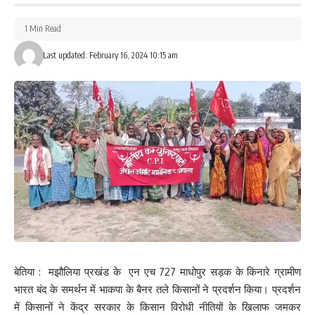
कुमार , आशीष झा , मंटु कुमार , साहेब कुमार , राहुल कुमार , आनंद मोहन , मनीष
चौधरी , अमित कुमार सिंह , संगीता कुमारी , रिंकू कुमारी आदि बैठक में शामिल थे
1 Min Read
।
Last updated: February 16, 2024 10:15 am
180
Facebook
What do you think?
Love
Sad
Happy
Sleepy
Angry
Dead
Wink
बेतिया : मझौलिया प्रखंड के एन एच 727 माधोपुर सड़क के किनारे ग्रामीण
0
0
0
0
0
0
0
भारत बंद के समर्थन में भाकपा के बैनर तले किसानों ने प्रदर्शन किया। प्रदर्शन
में किसानों ने केंद्र सरकार के किसान विरोधी नीतियों के खिलाफ जमकर