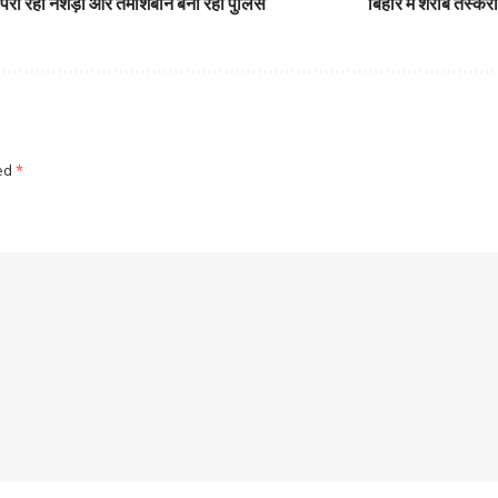
पर परा रहा नशेड़ी और तमाशबीन बनी रही पुलिस
बिहार में शराब तस्कर
ked
*