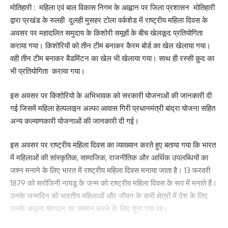
मोतिहारी : महिला एवं बाल विकास निगम के आह्वान पर जिला प्रशासन मोतिहारी
द्वारा प्रखंड के रुलही दुलही मुसहर टोला वर्कशेड में राष्ट्रीय महिला दिवस के
What do you think?
अवसर पर महादलित समुदाय के किशोरी समूहों के बीच खेलकूद प्रतियोगिता
कराया गया। किशोरियों को तीन टीम बनाकर कैरम बोर्ड का खेल खेलाया गया।
वही तीन टीम बनाकर बैडमिंटन का खेल भी खेलाया गया। साथ ही रस्सी क़ुद का
Love
Sad
Happy
Sleepy
Angry
Dead
Wink
भी प्रतियोगिता कराया गया।
0
0
0
0
0
0
0
इस अवसर पर किशोरियो के अभिभावक को सरकारी योजनाओं की जानकारी दी
गई जिसमें महिला हेल्पलाइन अल्फा आवास गिरी प्रधानमंत्री बांद्रा योजना सहित
Leave a review
अन्य कल्याणकारी योजनाओं की जानकारी दी गई।
Your email address will not be published.
Required fields are marked
*
इस अवसर पर राष्ट्रीय महिला दिवस का व्याख्यान करते हुए बताया गया कि भारत
Your Rating
में महिलाओं की सांस्कृतिक, सामाजिक, राजनीतिक और आर्थिक उपलब्धियों का
जश्न मनाने के लिए भारत में राष्ट्रीय महिला दिवस मनाया जाता है। 13 फरवरी
1879 को सरोजिनी नायडू के जन्म को राष्ट्रीय महिला दिवस के रूप में मनाते हैं।
उनके जन्मदिन को भारतीय महिलाओं और जीवन के सभी क्षेत्रों में देश के लिए
उनके अमूल्य योगदान का सम्मान करने के लिए चुना गया था।