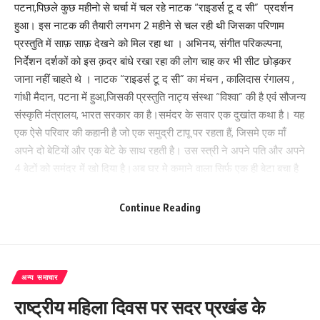
पटना,पिछले कुछ महीनो से चर्चा में चल रहे नाटक “राइडर्स टू द सी” प्रदर्शन
हुआ। इस नाटक की तैयारी लगभग 2 महीने से चल रही थी जिसका परिणाम
प्रस्तुति में साफ़ साफ़ देखने को मिल रहा था । अभिनय, संगीत परिकल्पना,
निर्देशन दर्शकों को इस क़दर बांधे रखा रहा की लोग चाह कर भी सीट छोड़कर
जाना नहीं चाहते थे । नाटक “राइडर्स टू द सी” का मंचन , कालिदास रंगालय ,
गांधी मैदान, पटना में हुआ,जिसकी प्रस्तुति नाट्य संस्था “विश्वा” की है एवं सौजन्य
संस्कृति मंत्रालय, भारत सरकार का है।समंदर के सवार एक दुखांत कथा है। यह
एक ऐसे परिवार की कहानी है जो एक समुद्री टापू पर रहता हैं, जिसमे एक माँ
अपने दो बेटियों और एक बेटे के साथ रहती है। उस स्त्री ने अपने पति और अपने
4 बेटों को समंदर में खो दिया है।अब घर मे कमाने वाला सिर्फ एक ही बेटा बचा है
और वो भी घोड़े बेचने टापू के पार जा रहा है समुद्री नाव से। उस मां को ये डर है
की रात होने तक उसका कोई भी पुत्र जीवित नही रहेगा इसलिये वो अपने बेटे को
Continue Reading
समंदर में नही जाने को कहती है पर वो अंतिम बेटा रुकता नही है,समुद्र में चला
जाता है। अपने अकेले बचे बेटे के भी समंदर में जाने से मां विक्षिप्तता की स्थिति में
भ्रम और सच्चाई के बीच संघर्ष करती है।उसे अपने सारे खोए हुए बेटे नज़र आने
लगते हैं।अंत में उस मां का सामना सच से होता है जब उसका अंतिम बचा बेटा भी
अन्य समाचार
समंदर की उफान मारती लहरों में डूब जाता और उसकी लाश घर मे आती है। तब
राष्ट्रीय महिला दिवस पर सदर प्रखंड के
वो मां कहती है कि एक दिन सब चले ही जाते हैं बस हमें सब्र करना चाहिए और