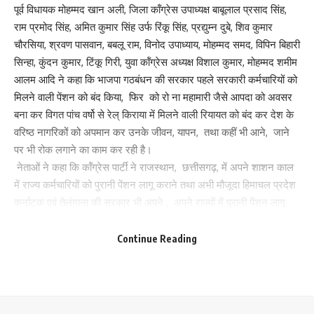
पूर्व विधायक मोहम्मद खान अली, जिला कॉंग्रेस उपाध्यक्ष बाबूलाल प्रसाद सिंह,
Your email address will not be published.
Required fields are marked
*
राम प्रमोद सिंह, अमित कुमार सिंह उर्फ रिंकू सिंह, प्रद्युम्न दुबे, शिव कुमार
Your Rating
चौरसिया, श्रवण पासवान, बबलू राम, विनोद उपाध्याय, मोहम्मद समद, विपिन बिहारी
सिन्हा, कुंदन कुमार, टिंकू गिरी, युवा कॉंग्रेस अध्यक्ष विशाल कुमार, मोहम्मद शमीम
आलम आदि ने कहा कि भाजपा गठबंधन की सरकार पहले सरकारी कर्मचारियों को
मिलने वाली पेंशन को बंद किया, फिर को रो ना महामारी जैसे आपदा को अवसर
बना कर विगत पांच वर्षो से रेल् किराया में मिलने वाली रियायत को बंद कर देश के
वरिष्ठ नागरिकों को अपमान कर उनके जीवन, यापन, तथा कहीं भी आने, जाने
पर भी रोक लगाने का काम कर रही है।
नेताओं ने कहा कि कॉंग्रेस पार्टी ने राजस्थान, छत्तीसगढ़, में अपने शाशन काल
में राज्य कर्मचारियों को पुरानी पेंशन लागू कराने तथा अभी मौजूदा हिमाचल प्रदेश
कर्नाटक एवं तेलंगाना की सरकार भी अपने , अपने राज्यों में पुरानी पेंशन लागू
कर दिया है। नेताओं ने कहा कि अब केंद्र सरकार के कर्मचारियों एवं भाजपा
शासित राज्यों के कर्मचारियों से अविलंब पुरानी पेंशन लागू कराने हेतु कॉंग्रेस पार्टी
Continue Reading
कर्मचारियों के साथ मिलकर आंदोलन को और तेज करेगी। नेताओं ने कहा कि
मोदी सरकार आपदा को अवसर बना कर वर्षो से भारतीय रेल् में वरिष्ठ नागरिकों
को मिलते आ रहे रियायत को बंद करने से भारतीय रेल् में बुजुर्ग यात्रा करना कम
कर दिए हैं । रियायत के वक्त जहां प्रतिवर्ष 7 करोड़ 50 लाख वरिष्ठ नागरिक