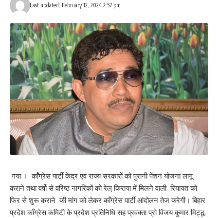
Last updated: February 12, 2024 2:57 pm
राज, नवल किशोर माझी, रवि माझी, आशा कुमारी, रिभा कुमारी शामिल है।
132
Facebook
What do you think?
Love
Sad
Happy
Sleepy
Angry
Dead
Wink
0
0
0
0
0
0
0
गया । कॉंग्रेस पार्टी केंद्र एवं राज्य सरकारों को पुरानी पेंशन योजना लागू
कराने तथा वर्षो से वरिष्ठ नागरिकों को रेल् किराया में मिलने वाली रियायत को
फिर से शुरू कराने की मांग को लेकर कॉंग्रेस पार्टी आंदोलन तेज करेगी। बिहार
Leave a review
प्रदेश कॉंग्रेस कमिटी के प्रदेश प्रतिनिधि सह प्रवक्ता प्रो विजय कुमार मिट्ठू,