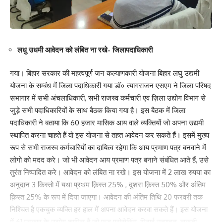
0
0
0
0
0
0
0
Leave a review
लधु उधमी आवेदन को लंबित ना रखे- जिलापदाधिकारी
Your email address will not be published.
Required fields are marked
*
गया। बिहार सरकार की महत्वपूर्ण जन कल्याणकारी योजना बिहार लघु उद्यमी
Your Rating
योजना के सम्बंध में जिला पदाधिकारी गया डॉ० त्यागराजन एसएम ने जिला परिषद
सभागार में सभी अंचलाधिकारी, सभी राजस्व कर्मचारी एव ज़िला उद्योग विभाग से
जुड़े सभी पदाधिकारियों के साथ बैठक किया गया है। इस बैठक में जिला
पदाधिकारी ने बताया कि 60 हजार मासिक आय वाले व्यक्तियों जो अपना उद्यमी
स्थापित करना चाहते हैं वो इस योजना से तहत आवेदन कर सकते हैं। इसमें मुख्य
रूप से सभी राजस्व कर्मचारियों का दायित्व रहेगा कि आय प्रमाण पत्र बनवाने में
लोगो को मदद करे। जो भी आवेदन आय प्रमाण पत्र बनाने संबंधित आते हैं, उसे
तुरंत निष्पादित करे। आवेदन को लंबित ना रखे। इस योजना में 2 लाख रुपया का
अनुदान 3 किस्तो में यथा प्रथम क़िस्त 25% , दुशरा क़िस्त 50% और अंतिम
क़िस्त 25% के रूप में दिया जाएगा। आवेदन की अंतिम तिथि 20 फरवरी तक
निश्चित है एकचुक व्यक्ति हर हाल में अपना आवेदन करवा सकते हैं। इस योजना
में 61 प्रकार के उद्योग शामिल हैं जो फूड प्रोसेसिंग, मिठाई उत्पादन, लकड़ी