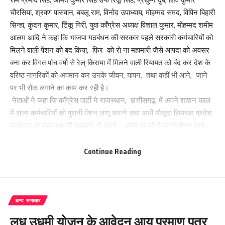
चौरसिया, श्रवण पासवान, बबलू राम, विनोद उपाध्याय, मोहम्मद समद, विपिन बिहारी
सिन्हा, कुंदन कुमार, टिंकू गिरी, युवा कॉंग्रेस अध्यक्ष विशाल कुमार, मोहम्मद शमीम
आलम आदि ने कहा कि भाजपा गठबंधन की सरकार पहले सरकारी कर्मचारियों को
मिलने वाली पेंशन को बंद किया, फिर को रो ना महामारी जैसे आपदा को अवसर
बना कर विगत पांच वर्षो से रेल् किराया में मिलने वाली रियायत को बंद कर देश के
वरिष्ठ नागरिकों को अपमान कर उनके जीवन, यापन, तथा कहीं भी आने, जाने
पर भी रोक लगाने का काम कर रही है।
नेताओं ने कहा कि कॉंग्रेस पार्टी ने राजस्थान, छत्तीसगढ़, में अपने शाशन काल
में राज्य कर्मचारियों को पुरानी पेंशन लागू कराने तथा अभी मौजूदा हिमाचल प्रदेश
कर्नाटक एवं तेलंगाना की सरकार भी अपने , अपने राज्यों में पुरानी पेंशन लागू
कर दिया है। नेताओं ने कहा कि अब केंद्र सरकार के कर्मचारियों एवं भाजपा
शासित राज्यों के कर्मचारियों से अविलंब पुरानी पेंशन लागू कराने हेतु कॉंग्रेस पार्टी
Continue Reading
कर्मचारियों के साथ मिलकर आंदोलन को और तेज करेगी। नेताओं ने कहा कि
मोदी सरकार आपदा को अवसर बना कर वर्षो से भारतीय रेल् में वरिष्ठ नागरिकों
को मिलते आ रहे रियायत को बंद करने से भारतीय रेल् में बुजुर्ग यात्रा करना कम
कर दिए हैं । रियायत के वक्त जहां प्रतिवर्ष 7 करोड़ 50 लाख वरिष्ठ नागरिक
अन्य समाचार
यात्रा करते थे आज वो घट कर यात्रा करने वाले इनकी संख्या 1 करोड़ 20 लाख
लधु उधमी योजन के आवेदन आय प्रमाण पत्र