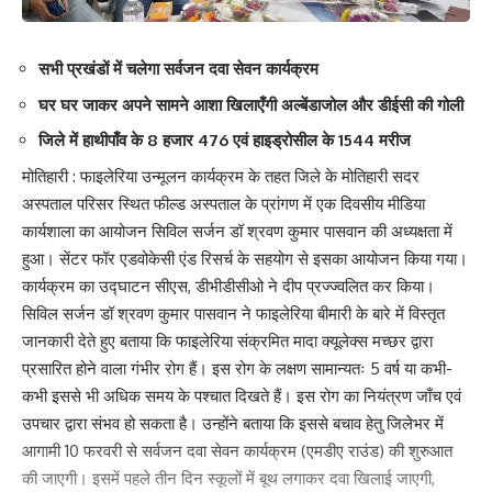
पिरामल फाउंडेशन के विकास सिन्हा ने एमडीए में पंचायती राज विभाग की भूमिका
सभी प्रखंडों में चलेगा सर्वजन दवा सेवन कार्यक्रम
पर विस्तार से चर्चा किया. उन्होंने कहा कि एमडीए में अधिकतम लोगों को दवा सेवन
सुनिश्चित कराने के लिए पंचायती राज पदाधिकारियों एवं प्रतिनिधियों की सबसे
घर घर जाकर अपने सामने आशा खिलाएँगी अल्बेंडाजोल और डीईसी की गोली
अहम भूमिका है. उन्होंने जिला पंचायती राज पदाधिकारी द्वारा प्रखंड पंचायती राज
जिले में हाथीपाँव के 8 हजार 476 एवं हाइड्रोसील के 1544 मरीज
पदाधिकारी का एमडीए पर उन्मुखीकरण, जिला स्तर पर एमडीए पर होने वाले
मोतिहारी : फाइलेरिया उन्मूलन कार्यक्रम के तहत जिले के मोतिहारी सदर
डीसीसी बैठक में शामिल होना एवं प्रखंड स्तर पर प्रखंड पंचायती राज
अस्पताल परिसर स्थित फील्ड अस्पताल के प्रांगण में एक दिवसीय मीडिया
पदाधिकारी द्वारा सभी मुखिया का फाइलेरिया और एमडीए कार्यक्रम
कार्यशाला का आयोजन सिविल सर्जन डॉ श्रवण कुमार पासवान की अध्यक्षता में
हुआ। सेंटर फॉर एडवोकेसी एंड रिसर्च के सहयोग से इसका आयोजन किया गया।
पर उन्मुखीकरण करने पर जोर दिया बिल एंड मिलिंडा गेट्स फाउंडेशन के डॉ.
कार्यक्रम का उद्घाटन सीएस, डीभीडीसीओ ने दीप प्रज्ज्वलित कर किया।
अमोल पाटिल ने कहा कि एमडीए की सफलता में सामुदायिक सहभागिता सबसे
सिविल सर्जन डॉ श्रवण कुमार पासवान ने फाइलेरिया बीमारी के बारे में विस्तृत
जरुरी है. इसके लिए समुदाय स्तर पर पंचायती राज पदाधिकारि एवं प्रतिनिधि एक
जानकारी देते हुए बताया कि फाइलेरिया संक्रमित मादा क्यूलेक्स मच्छर द्वारा
मजबूत कड़ी के रूप में कार्य कर सकता है.
प्रसारित होने वाला गंभीर रोग हैं। इस रोग के लक्षण सामान्यतः 5 वर्ष या कभी-
कभी इससे भी अधिक समय के पश्चात दिखते हैं। इस रोग का नियंत्रण जाँच एवं
इस दौरान पिरामल फाउंडेशन के बासब रुज ने पंचायती द्वारा प्राप्त सहयोग पर
उपचार द्वारा संभव हो सकता है। उन्होंने बताया कि इससे बचाव हेतु जिलेभर में
विस्तार से चर्चा की. वहीं, पिरामल फाउंडेशन के कुमार आशुतोष ने पंचायती राज
आगामी 10 फरवरी से सर्वजन दवा सेवन कार्यक्रम (एमडीए राउंड) की शुरुआत
विभाग की एमडीए पर भूमिका एवं उनसे अपेक्षाओं पर चर्चा भी किया. साथ ही
की जाएगी। इसमें पहले तीन दिन स्कूलों में बूथ लगाकर दवा खिलाई जाएगी,
सीफ़ार एवं पीसीआई के राज्य कार्यक्रम प्रबंधकों ने एमडीए पर उनकी संस्था