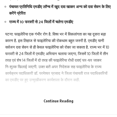
⁠पंचायत प्रतिनिधि एमडीए लॉन्च में खुद दवा खाकर अन्य को दवा सेवन के लिए
करेंगे प्रेरित
⁠राज्य में 10 फरवरी से 24 जिलों में चलेगा एमडीए
पटना: फाइलेरिया एक गंभीर रोग है. विश्व भर में विकलांगता का यह दूसरा बड़ा
कारण है. इस लिहाज से फाइलेरिया की रोकथाम बहुत जरुरी है. एमडीए यानी
सर्वजन दवा सेवन से ही केवल फाइलेरिया को रोका जा सकता है. राज्य भर में 10
फरवरी से 24 जिलों में एमडीए अभियान चलाया जाएगा, जिसमें 10 जिलों में तीन
तरह एवं शेष 14 जिलों में दो तरह की फाइलेरिया रोधी दवाएं घर-घर जाकर
निःशुल्क खिलाई जाएगी. उक्त बातें अपर निदेशक सह फाइलेरिया के राज्य
कार्यक्रम पदाधिकारी डॉ. परमेश्वर प्रसाद ने जिला पंचायती राज पदाधिकारियों
का एमडीए पर हुए उन्मुखीकरण कार्यशाला के दौरान कही.
डॉ. प्रसाद ने कहा कि 24 जिलों की 7.57 करोड़ की आबादी में लगभग 6 करोड़
योग्य लाभार्थियों को दवा खिलाने का लक्ष्य रखा गया है. इतनी बड़ी आबादी को दवा
Continue Reading
खिलाने के लिए जिला एवं प्रखंड पंचायती राज पदाधिकारियों की भूमिका महत्वपूर्ण
साबित होगी. जिसमें समुदाय को दवा सेवन के लिए जागरूक करने के साथ एमडीए