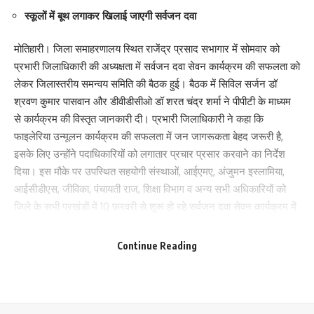
स्कूलों में बूथ लगाकर खिलाई जाएगी सर्वजन दवा
मोतिहारी। जिला समाहरणालय स्थित राजेंद्र प्रसाद सभागार में सोमवार को
प्रभारी जिलाधिकारी की अध्यक्षता में सर्वजन दवा सेवन कार्यक्रम की सफलता को
लेकर जिलास्तरीय समन्वय समिति की बैठक हुई। बैठक में सिविल सर्जन डॉ
श्रवण कुमार पासवान और डीवीडीसीओ डॉ शरत चंद्र शर्मा ने पीपीटी के माध्यम
से कार्यक्रम की विस्तृत जानकारी दी। प्रभारी जिलाधिकारी ने कहा कि
फाइलेरिया उन्मूलन कार्यक्रम की सफलता में जन जागरूकता बेहद जरूरी है,
इसके लिए उन्होंने पदाधिकारियों को लगातार प्रचार प्रसार करवाने का निर्देश
दिया। इस मौके पर उपस्थित सहयोगी संस्थाओं, आईएमए, अंजुमन इस्लामिया,
आईसीडीएस, जीविका, पंचायती राज, शिक्षा विभाग व अन्य सभी अधिकारियों को
जिले के सभी प्रखंडों में 10 फ़रवरी से शुरू हो रहे सर्वजन दवा सेवन कार्यक्रम में
बारे में लोगों को जागरूक करते हुए सहयोग करने का निर्देश दिया। प्रभारी
जिलाधिकारी ने बताया कि फाइलेरिया (हाथी पाँव) रोग से बचाव को निर्धारित आयु
Continue Reading
Save my name, email, and website in this browser for the next time I comment.
वर्ग के लोगों को दवा का सेवन कराना जरूरी है।
डब्लूएचओ की ज़ोनल कोऑर्डिनेटर डॉ माधुरी देवराजू ने कहा कि फाइलेरिया का
परजीवी स्वस्थ व्यक्ति के शरीर के भीतर भी हो सकता है, जिससे बचने के लिए