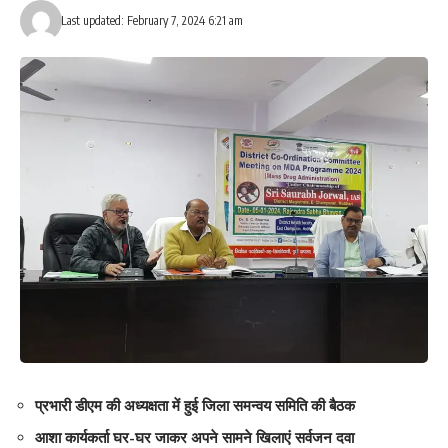
Facebook
Last updated: February 7, 2024 6:21 am
What do you think?
Love
Sad
Happy
Sleepy
Angry
Dead
Wink
0
0
0
0
0
0
0
Leave a review
Your email address will not be published.
Required fields are marked
*
Your Rating
प्रभारी डीएम की अध्यक्षता में हुई जिला समन्वय समिति की बैठक
आशा कार्यकर्ता घर-घर जाकर अपने सामने खिलाएं सर्वजन दवा