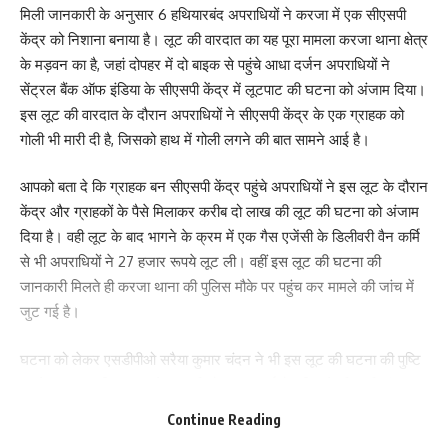
मिली जानकारी के अनुसार 6 हथियारबंद अपराधियों ने करजा में एक सीएसपी
केंद्र को निशाना बनाया है। लूट की वारदात का यह पूरा मामला करजा थाना क्षेत्र
के मड़वन का है, जहां दोपहर में दो बाइक से पहुंचे आधा दर्जन अपराधियों ने
सेंट्रल बैंक ऑफ इंडिया के सीएसपी केंद्र में लूटपाट की घटना को अंजाम दिया।
इस लूट की वारदात के दौरान अपराधियों ने सीएसपी केंद्र के एक ग्राहक को
गोली भी मारी दी है, जिसको हाथ में गोली लगने की बात सामने आई है।
आपको बता दे कि ग्राहक बन सीएसपी केंद्र पहुंचे अपराधियों ने इस लूट के दौरान
केंद्र और ग्राहकों के पैसे मिलाकर करीब दो लाख की लूट की घटना को अंजाम
दिया है। वही लूट के बाद भागने के क्रम में एक गैस एजेंसी के डिलीवरी वैन कर्मि
Save my name, email, and website in this browser for the next time I comment.
से भी अपराधियों ने 27 हजार रूपये लूट ली। वहीं इस लूट की घटना की
जानकारी मिलते ही करजा थाना की पुलिस मौके पर पहुंच कर मामले की जांच में
जुट गई है।
घटना को लेकर एसडीपीओ सरैया कुमार चंदन ने भी इस लूट की घटना की पुष्टि
करते हुए बताया कि करजा में लूट की दो वारदात हुई है। जिसमे सीएसपी संचालक
से एक लाख चालीस हजार वही गैस गोदाम की गाड़ी से 27 हजार की लूट हुई है।
Continue Reading