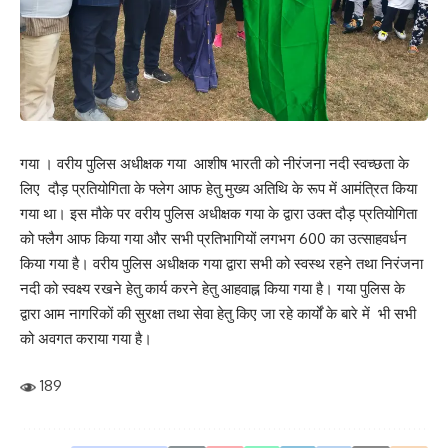
Facebook
What do you think?
गया । वरीय पुलिस अधीक्षक गया आशीष भारती को नीरंजना नदी स्वच्छता के
लिए दौड़ प्रतियोगिता के फ्लेग आफ हेतु मुख्य अतिथि के रूप में आमंत्रित किया
गया था। इस मौके पर वरीय पुलिस अधीक्षक गया के द्वारा उक्त दौड़ प्रतियोगिता
Love
Sad
Happy
Sleepy
Angry
Dead
Wink
0
0
0
0
0
0
0
को फ्लैग आफ किया गया और सभी प्रतिभागियों लगभग 600 का उत्साहवर्धन
किया गया है। वरीय पुलिस अधीक्षक गया द्वारा सभी को स्वस्थ रहने तथा निरंजना
नदी को स्वक्ष्य रखने हेतु कार्य करने हेतु आहवाह्न किया गया है। गया पुलिस के
Leave a review
द्वारा आम नागरिकों की सुरक्षा तथा सेवा हेतु किए जा रहे कार्यों के बारे में भी सभी
को अवगत कराया गया है।
Your email address will not be published.
Required fields are marked
*
189
Your Rating