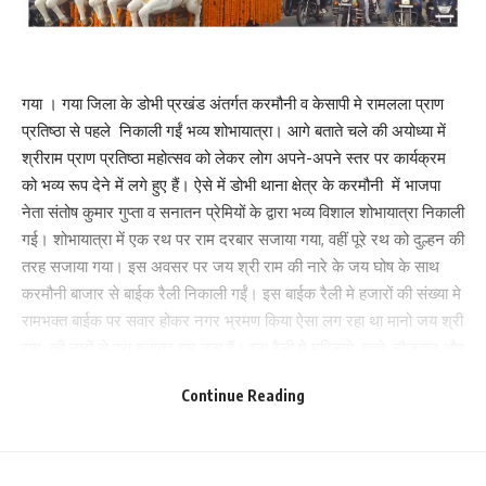
गया । गया जिला के डोभी प्रखंड अंतर्गत करमौनी व केसापी मे रामलला प्राण
प्रतिष्ठा से पहले निकाली गईं भव्य शोभायात्रा। आगे बताते चले की अयोध्या में
श्रीराम प्राण प्रतिष्ठा महोत्सव को लेकर लोग अपने-अपने स्तर पर कार्यक्रम
को भव्य रूप देने में लगे हुए हैं। ऐसे में डोभी थाना क्षेत्र के करमौनी में भाजपा
नेता संतोष कुमार गुप्ता व सनातन प्रेमियों के द्वारा भव्य विशाल शोभायात्रा निकाली
गई। शोभायात्रा में एक रथ पर राम दरबार सजाया गया, वहीं पूरे रथ को दुल्हन की
तरह सजाया गया। इस अवसर पर जय श्री राम की नारे के जय घोष के साथ
करमौनी बाजार से बाईक रैली निकाली गईं। इस बाईक रैली मे हजारों की संख्या मे
रामभक्त बाईक पर सवार होकर नगर भ्रमण किया ऐसा लग रहा था मानो जय श्री
राम की नारों से पूरा इलाका झूम उठा हैं। इस रैली मे महिलाये, बच्चे, नौजवान और
बूढ़े सभी ने मिलकर जय श्री राम के नारे लगाए। इस भव्य शोभायात्रा में भगवान
Continue Reading
श्रीराम दरवार, हनुमानजी और अन्य झांकियां शामिल रहीं । इस मौके पर
सुसज्जित रथ मे सवार श्री राम अपने अनुज भ्राता लक्ष्मण, माता सीता व राम
भक्त हनुमान जी की स्वरूप सबसे आकर्षक लगी। बजेपी नेता संतोष कुमार गुप्ता
ने बताया कि इस शोभायात्रा को भव्य रूप देने के लिए एक महीने से तैयारी की जा