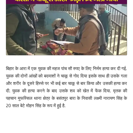
इंडियन ऑयल की परियोजना के शुभारंभ के साथ ही कई सड़क और पुल
परियोजनाओं का भी पीएम मोदी उद्घाटन और शिलान्यास करेंगे। लोकसभा चुनाव
के दौरान पीएम मोदी बिहार में तीन जनसभा को संबोधित करेंगे। पीएम मोदी NH-
28B को जोड़नेवाली रामगढ़वा, सुगौली और मोतिहारी आरओबी का उद्घाटन,
सुगौली सेमरा में स्थापित इंडियन ऑयल कॉर्पोरेशन में उन्नयन कार्य की शुरुआत,
बेतिया दीघा NH कार्य का शुभारंभ, बेतिया पखनाहा तमकुही NH-727AAA का
कार्यारंभ भी शामिल है। इसके साथ ही पीएम मोदी रैली को भी संबोधित करेंगे। यह
प्रधानमंत्री की लोकसभा चुनाव अभियान के शुरुआत की रैली मानी जा रही है।
बिहार के आरा में एक युवक की महज पांच सौ रुपए के लिए निर्मम हत्या कर दी गई.
212
युवक की दोनों आंखों को बदमाशों ने चाकू से गोद दिया इसके साथ ही उसके गला
और शरीर के दूसरे हिस्से पर भी कई बार चाकू से बार किया और उसकी हत्या कर
दी. युवक की हत्या करने के बाद उसके शव को खेत में फेंक दिया. मृतक की
पहचान मुफस्सिल थाना क्षेत्र के बसंतपुर बारा के निवासी लक्ष्मी नारायण सिंह के
Facebook
20 साल बेटे मोहन सिंह के रूप में हुई है.
What do you think?