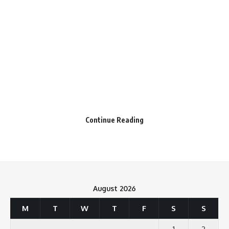
Love
Sad
Happy
Sleepy
Angry
Dead
Wink
0
0
0
0
0
0
0
Leave a review
Your email address will not be published.
Required fields are marked
*
Continue Reading
Your Rating
August 2026
M
T
W
T
F
S
S