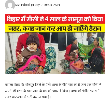
Last updated: January 17, 2024 4:09 am
Facebook
What do you think?
Love
Sad
Happy
Sleepy
Angry
Dead
Wink
0
0
0
0
0
0
0
Leave a review
मामला बिहार के भोजपुर जिले के पीरो थाना के पीरो गांव का है जहां एक मौसी ने
अपनी ही बहन के चार साल के बेटे को जहर दे दिया। बच्चे को गंभीर हालत में
Your email address will not be published.
Required fields are marked
*
सदर अस्पताल में भर्ती कराया गया है।
Your Rating