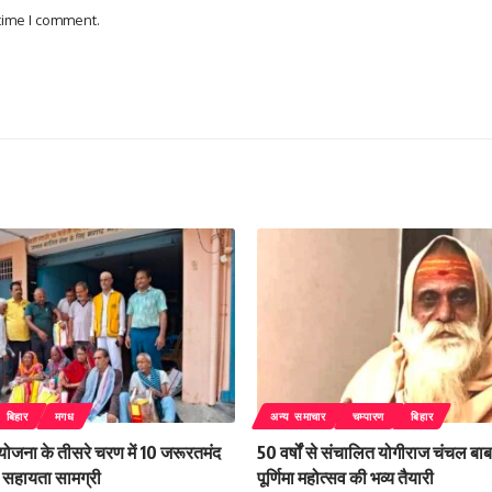
 time I comment.
बिहार
मगध
अन्य समाचार
चम्पारण
बिहार
 योजना के तीसरे चरण में 10 जरूरतमंद
50 वर्षों से संचालित योगीराज चंचल बाबा
िली सहायता सामग्री
पूर्णिमा महोत्सव की भव्य तैयारी