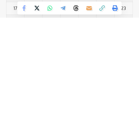
17
18
19
20
21
22
23
24
25
26
27
28
29
30
31
« Jul
Most Viewed Posts
नालंदा को सीएम नीतीश की बड़ी सौगात 810 करोड़ की योजनाओं का उद्घाटन
(12)
नीतीश कुमार की कुर्सी पर सस्पेंस राज्यसभा जाने के बाद क्या छोड़ना होगा
(12)
CM पद? 30 मार्च की तारीख है बेहद अहम
(13)
सरस्वती पूजा में पुलिस अलर्ट, नगर में निकाला गया फ्लैग मार्च
Save my name, email, and website in this browser for the next time I comment.
स्वतंत्रता सेनानी उत्तराधिकारी परिवार समिति के मुख्य संरक्षक प्रोफेसर
(13)
खुशनंदन सिंह ने झंडा फहराया
पटना में सफलतापूर्वक संपन्न हुआ ‘लेट्स इंस्पायर बिहार लिटरेचर फेस्टिवल
(13)
2026’
एम एस एम ई विभाग में भी पिछले साल की तुलना में 6.3% की वृद्धि हुई है : जीतन