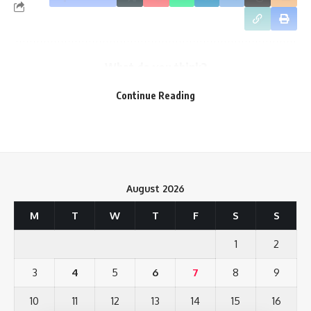
What do you think?
Continue Reading
Love
Sad
Happy
Sleepy
Angry
Dead
Wink
0
0
0
0
0
0
0
August 2026
Leave a review
M
T
W
T
F
S
S
Your email address will not be published.
Required fields are marked
*
1
2
Your Rating
3
4
5
6
7
8
9
10
11
12
13
14
15
16