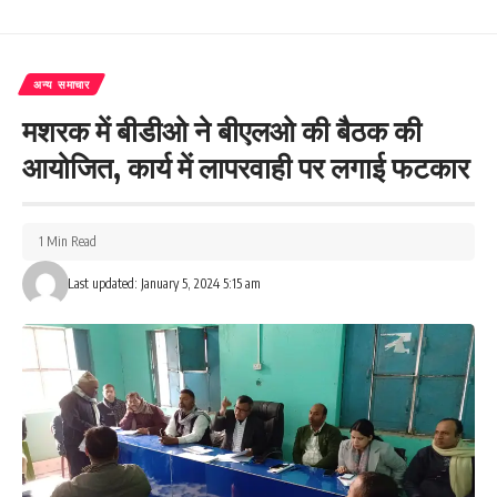
Love
Sad
Happy
Sleepy
Angry
Dead
Wink
0
0
0
0
0
0
0
अन्य समाचार
मशरक में बीडीओ ने बीएलओ की बैठक की
आयोजित, कार्य में लापरवाही पर लगाई फटकार
Leave a review
Your email address will not be published.
Required fields are marked
*
1 Min Read
Your Rating
Last updated: January 5, 2024 5:15 am