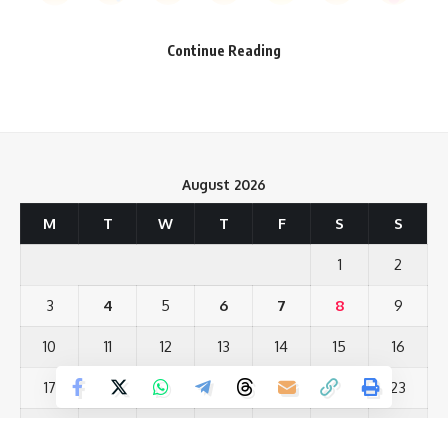
Love
Sad
Happy
Sleepy
Angry
Dead
Wink
0
0
0
0
0
0
0
Continue Reading
Save my name, email, and website in this browser for the next time I comment.
Leave a review
Your email address will not be published.
Required fields are marked
*
August 2026
Your Rating
M
T
W
T
F
S
S
1
2
3
4
5
6
7
8
9
10
11
12
13
14
15
16
17
18
19
20
21
22
23
24
25
26
27
28
29
30