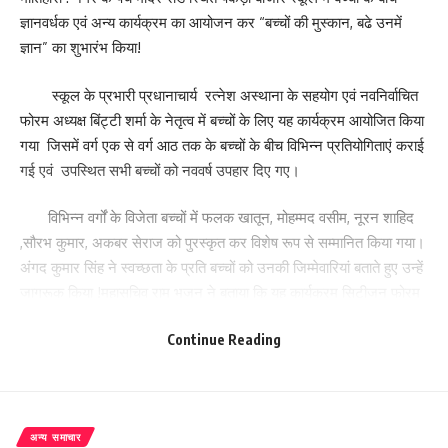
ज्ञानवर्धक एवं अन्य कार्यक्रम का आयोजन कर “बच्चों की मुस्कान, बढे उनमें
ज्ञान” का शुभारंभ किया!
स्कूल के प्रभारी प्रधानाचार्य रत्नेश अस्थाना के सहयोग एवं नवनिर्वाचित
फोरम अध्यक्ष बिंट्टी शर्मा के नेतृत्व में बच्चों के लिए यह कार्यक्रम आयोजित किया
गया जिसमें वर्ग एक से वर्ग आठ तक के बच्चों के बीच विभिन्न प्रतियोगिताएं कराई
गई एवं उपस्थित सभी बच्चों को नववर्ष उपहार दिए गए।
विभिन्न वर्गों के विजेता बच्चों में फलक खातून, मोहम्मद वसीम, नूरन शाहिद
,सौरभ कुमार, अकबर सेराज को पुरस्कृत कर विशेष रूप से सम्मानित किया गया।
अंगद कुमार सिंह ने स्वच्छता के प्रति बच्चों को उनकी जिम्मेवारियां बताते हुए उन्हें
जागरूक किया !महासचिव राम भजन ने बताया कि यह कार्यक्रम सिटीजन फोरम
ऑफ मोतिहारी द्वारा सरकारी एवं गैर सरकारी स्कूलों में प्रत्येक माह आयोजित
Continue Reading
किया जाएगा! कार्यक्रम के शुभारंभ में विद्यालय में एक आनंददायी वातावरण का
निर्माण हुआ! बच्चों में प्रतियोगिता को लेकर ललक देखने को मिली! उपहार पाकर
बच्चों के चेहरे पर एक निश्छल सी मुस्कान और उत्साह देखने को मिली! इस
कार्यक्रम में फोरम के अध्यक्ष बीरेंद्र जालान, महासचिव राम भजन, नवनिर्वाचित
अन्य समाचार
महासचिव सतीश टंडन, कार्यकारिणी सदस्य अंगद कुमार सिंह एवं सुधीर कुमार