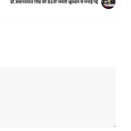
डॉ.शंकरदयाल सिंह की 86वीं जयंती धूमधाम से मनाई गई