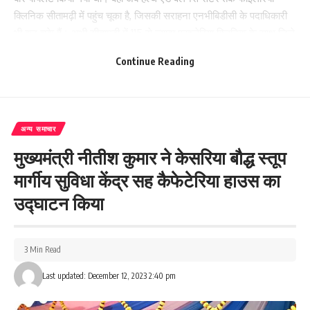
क्लिनिक सीतामढ़ी में पहुंच चूका है, जिसकी सराहना एनभीबिडीसी के पदाधिकारी
भी कर चुके हैं। अभी सीतामढ़ी में 115 से ज्यादा फाइलेरिया क्लिनिक के साथ जिले
में रेफरल फाइलेरिया क्लिनिक भी खुल चूका है।
Continue Reading
223
अन्य समाचार
Facebook
मुख्यमंत्री नीतीश कुमार ने केसरिया बौद्ध स्तूप
मार्गीय सुविधा केंद्र सह कैफेटेरिया हाउस का
उद्घाटन किया
What do you think?
3 Min Read
Love
Sad
Happy
Sleepy
Angry
Dead
Wink
Last updated: December 12, 2023 2:40 pm
0
0
0
0
0
0
0