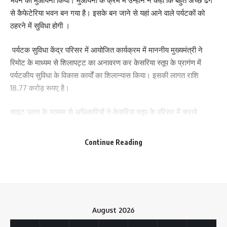
भवन का मुआयना किया। मुआयना के क्रम में उन्होंने ने कहा कि बहुत अच्छे ढंग
से कैफेटेरिया भवन बन गया है। इसके बन जाने से यहां आने वाले पर्यटकों को
ठहरने में सुविधा होगी ।
Save my name, email, and website in this browser for the next time I comment.
पर्यटक सुविधा केंद्र परिसर में आयोजित कार्यक्रम में माननीय मुख्यमंत्री ने
रिमोट के माध्यम से शिलापट्ट का अनावरण कर केसरिया स्तूप के प्रागंण में
पर्यटकीय सुविधा के विकास कार्यों का शिलान्यास किया। इसकी लागत राशि
18.77 करोड़ रूपए है।
साइट प्लान के माध्यम से अधिकारियों ने केसरिया स्तूप के परिसर में कराये
जानेवाले विकास कार्यों के संबंध में माननीय मुख्यमंत्री को विस्तृत जानकारी दी।
Continue Reading
इस अवसर पर महाबोधि मंदिर बोधगया के बौद्ध भिक्षुओं ने मंत्र उच्चारण किया ।
माननीय मुख्यमंत्री ने केसरिया बौद्ध स्तूप परिसर का निरीक्षण किया। निरीक्षण के
दौरान उन्होंने अधिकारियों को निर्देश देते हुए कहा कि केसरिया बौद्ध स्तूप परिसर
का विकास कार्य इस ढंग से करायें कि यहां आनेवाले पर्यटकों को किसी प्रकार की
August 2026
असुविधा न हो। मुख्य सड़क से केसरिया बौद्ध स्तूप तक आवागमन हेतु बेहतर पथ
का निर्माण कराएं। यहां आनेवाले लोग केसरिया बौद्ध स्तूप के चारों तरफ सहूलियत