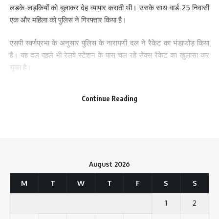
लड़के-लड़कियों को बुलाकर देह व्यापार कराती थी। उसके साथ वार्ड-25 निवासी
एक और महिला को पुलिस ने गिरफ्तार किया है।
एसपी स्वर्णप्रभा के अनुसार पुलिस के नारायणी दल ने रैकेट का भंडाफोड़ किया
है। यह दल पहले भी रेलवे स्टेशन के पास चल रहे सेक्स रैकेट का खुलासा कर
चुका है।
Save my name, email, and website in this browser for the next time I comment.
सदर एसडीपीओ प्रांजल ने बताया है कि छापेमारी के दौरान मकान से
Continue Reading
आपत्तिजनक सामान भी मिले हैं। साथ में 10 मोबाइल फोन और 5 वाहन बरामद
किए गए हैं। पुलिस आरोपियों से पूछताछ कर रही है। फिलहाल रैकेट के तार
कहां-कहां तक जुड़े हैं, इसका पता लगाने में पुलिस जुटी है।
वहीं, इलाके के लोगों से मिली जानकारी के अनुसार इस घर में लंबे समय से ये गंदा
काम हो रहा था। यहां लड़कियों द्वारा ग्राहकों को बुलाया जाता था। पुलिस की रेड
August 2026
के बाद से इलाके के लोगों को गंदे काम के बंद होने का सुकून भी है तो वहीं अफरा
M
T
W
T
F
S
S
तफरी भी देखी गई। कई लोगों को तो इसका अंदाजा भी नहीं था कि इस घर के
अंदर इस तरह के काम हो रहे हैं।
1
2