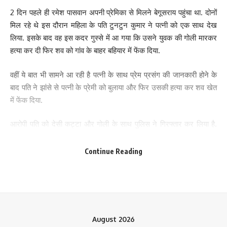
2 दिन पहले ही रमेश पासवान अपनी प्रेमिका से मिलने बेगूसराय पहुंचा था. दोनों
मिल रहे थे इस दौरान महिला के पति टुनटुन कुमार ने पत्नी को एक साथ देख
लिया. इसके बाद वह इस कदर गुस्से में आ गया कि उसने युवक की गोली मारकर
Leave a review
हत्या कर दी फिर शव को गांव के बाहर बहियार में फेंक दिया.
Your email address will not be published.
Required fields are marked
*
वहीं ये बात भी सामने आ रही है पत्नी के साथ प्रेम प्रसंग की जानकारी होने के
Your Rating
बाद पति ने झांसे से पत्नी के प्रेमी को बुलाया और फिर उसकी हत्या कर शव खेत
में फेंक दिया.
आरोपी पति को देसी कट्टा और गोली के साथ पुलिस ने गिरफ्तार कर लिया है.
सुबह जब लोग खेत की तरफ गए तब एक अज्ञात व्यक्ति की लाश वहां पड़ी हुई थी.
गांव वालों ने इसकी सूचना मटिहानी थाना पुलिस को दी. तब मौके पर पुलिस ने
Continue Reading
पहुंचकर जांच पड़ताल की तो युवक की पहचान कटिहार जिले के रहने वाले
ब्रह्मदेव पासवान के बेटे रमेश पासवान के रूप में हुई.
घटना के बारे में मटिहानी थाना अध्यक्ष विवेक भारती ने बताया कि दो दिन पहले
रमेश पासवान को किसी ने फोन कर के बुलाया और उसकी गोली मारकर हत्या कर
August 2026
दी. हत्या के बाद शव बहियार में फेंक दिया. थाना अध्यक्ष ने कहा कि युवक की प्रेम