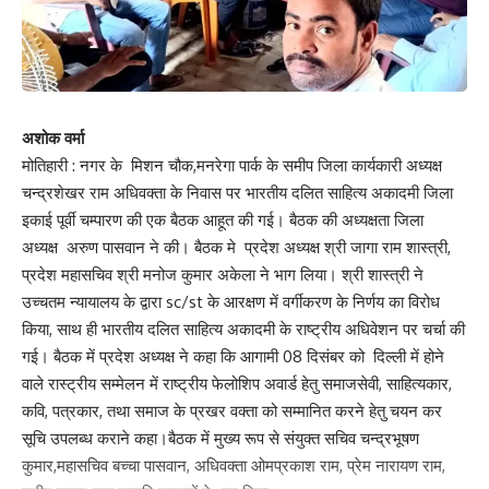
प्रतिनियुक्ति स्थान ग्रहण कर लेंगे। परीक्षा केन्द के भीतर परीक्षार्थियों के
अतिरिक्त अनाधिकृत प्रवेश वर्जित रहेगा तथा परीक्षा केन्द्र में प्रवेश के समय
परीक्षार्थियों की तलाशी निश्चित रूप से करा ली जाय। कोई भी परीक्षार्थी किसी भी
प्रकार की इलेक्ट्रॉनिक उपकरण यथा मोबाईल, ब्लूटूथ, पेजर,घड़ी आदि लेकर
नहीं जायेगा।
अशोक वर्मा
मोतिहारी : नगर के मिशन चौक,मनरेगा पार्क के समीप जिला कार्यकारी अध्यक्ष
परीक्षा में कदाचार करने या उसे प्रोत्साहित करने एवं आदेश का उल्लंघन करने
चन्द्रशेखर राम अधिवक्ता के निवास पर भारतीय दलित साहित्य अकादमी जिला
वाले के विरूद्ध सुसंगत धाराओं के अन्तर्गत कठोर कार्रवाई का प्रावधान किया गया
इकाई पूर्वी चम्पारण की एक बैठक आहूत की गई। बैठक की अध्यक्षता जिला
है।
अध्यक्ष अरुण पासवान ने की। बैठक मे प्रदेश अध्यक्ष श्री जागा राम शास्त्री,
प्रदेश महासचिव श्री मनोज कुमार अकेला ने भाग लिया। श्री शास्त्री ने
जिलाधिकारी ने कहा कि सभी परीक्षा केंद्रों पर मोबाइल जैमर एवं सीसीटीवी
उच्चतम न्यायालय के द्वारा sc/st के आरक्षण में वर्गीकरण के निर्णय का विरोध
कैमरा लगाने का आदेश निर्गत है। परीक्षा देने वाले अभ्यर्थियों की बायोमेट्रिक
किया, साथ ही भारतीय दलित साहित्य अकादमी के राष्ट्रीय अधिवेशन पर चर्चा की
उपस्थिति ली जाएगी। सभी केन्द्राधिक्षकों को निर्देश दिया गया कि परीक्षा कक्ष में
गई। बैठक में प्रदेश अध्यक्ष ने कहा कि आगामी 08 दिसंबर को दिल्ली में होने
बैठने सम्बधी सीट प्लान की एक प्रति मुख्य प्रवेश द्वार पर तथा एक प्रति सूचना
वाले रास्ट्रीय सम्मेलन में राष्ट्रीय फेलोशिप अवार्ड हेतु समाजसेवी, साहित्यकार,
पट पर लगाना सुनिश्चित करेगें।
कवि, पत्रकार, तथा समाज के प्रखर वक्ता को सम्मानित करने हेतु चयन कर
सूचि उपलब्ध कराने कहा।बैठक में मुख्य रूप से संयुक्त सचिव चन्द्रभूषण
परीक्षा केन्द्र पर प्रतिनियुक्त दण्डाधिकारी, वीक्षक के पास मोबाईल फोन नहीं
कुमार,महासचिव बच्चा पासवान, अधिवक्ता ओमप्रकाश राम, प्रेम नारायण राम,
रहेगा। उड़नदस्ता दल के पदाधिकारी भी मोबाईल लेकर परीक्षा केन्द्र के अन्दर