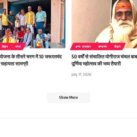
बिहार
मगध
अन्य समाचार
चम्पारण
बिहार
 योजना के तीसरे चरण में 10 जरूरतमंद
50 वर्षों से संचालित योगीराज चंचल बाबा
िली सहायता सामग्री
पूर्णिमा महोत्सव की भव्य तैयारी
July 17, 2026
Show More