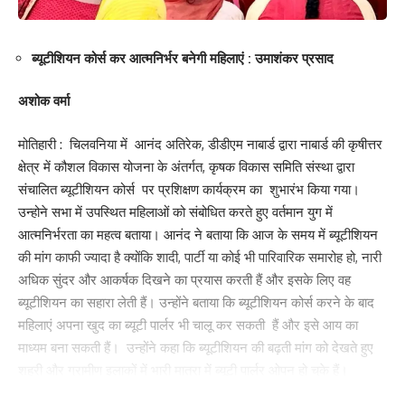
Love
Sad
Happy
Sleepy
Angry
Dead
Wink
0
0
0
0
0
0
0
ब्यूटीशियन कोर्स कर आत्मनिर्भर बनेगी महिलाएं : उमाशंकर प्रसाद
अशोक वर्मा
Leave a review
Your email address will not be published.
Required fields are marked
*
मोतिहारी : चिलवनिया में आनंद अतिरेक, डीडीएम नाबार्ड द्वारा नाबार्ड की कृषीत्तर
क्षेत्र में कौशल विकास योजना के अंतर्गत, कृषक विकास समिति संस्था द्वारा
Your Rating
संचालित ब्यूटीशियन कोर्स पर प्रशिक्षण कार्यक्रम का शुभारंभ किया गया।
उन्होने सभा में उपस्थित महिलाओं को संबोधित करते हुए वर्तमान युग में
आत्मनिर्भरता का महत्व बताया। आनंद ने बताया कि आज के समय में ब्यूटीशियन
की मांग काफी ज्यादा है क्योंकि शादी, पार्टी या कोई भी पारिवारिक समारोह हो, नारी
अधिक सुंदर और आकर्षक दिखने का प्रयास करती हैं और इसके लिए वह
ब्यूटीशियन का सहारा लेती हैं। उन्होंने बताया कि ब्यूटीशियन कोर्स करने के बाद
महिलाएं अपना खुद का ब्यूटी पार्लर भी चालू कर सकती हैं और इसे आय का
माध्यम बना सकती हैं। उन्होंने कहा कि ब्यूटीशियन की बढ़ती मांग को देखते हुए
शहरी और ग्रामीण इलाकों में भारी मात्रा में ब्यूटी पार्लर ओपन हो चुके हैं।