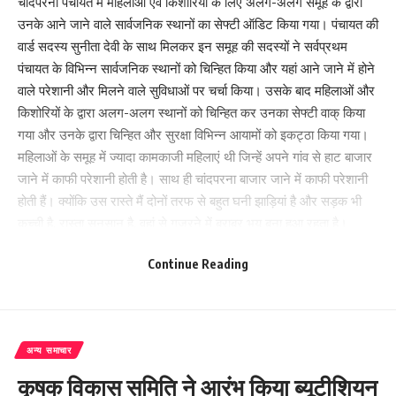
चांदपरना पंचायत में महिलाओं एवं किशोरियों के लिए अलग-अलग समूह के द्वारा
उनके आने जाने वाले सार्वजनिक स्थानों का सेफ्टी ऑडिट किया गया। पंचायत की
वार्ड सदस्य सुनीता देवी के साथ मिलकर इन समूह की सदस्यों ने सर्वप्रथम
पंचायत के विभिन्न सार्वजनिक स्थानों को चिन्हित किया और यहां आने जाने में होने
वाले परेशानी और मिलने वाले सुविधाओं पर चर्चा किया। उसके बाद महिलाओं और
किशोरियों के द्वारा अलग-अलग स्थानों को चिन्हित कर उनका सेफ्टी वाक् किया
गया और उनके द्वारा चिन्हित और सुरक्षा विभिन्न आयामों को इकट्ठा किया गया।
महिलाओं के समूह में ज्यादा कामकाजी महिलाएं थी जिन्हें अपने गांव से हाट बाजार
जाने में काफी परेशानी होती है। साथ ही चांदपरना बाजार जाने में काफी परेशानी
होती हैं। क्योंकि उस रास्ते मैं दोनों तरफ से बहुत घनी झाड़ियां है और सड़क भी
कच्ची है, रास्ता सुनसान है, वहां से गुजरने में बराबर भय बना हुआ रहता है।
लूटमार करने की संभावना बनी रहती है जिसके कारण उन्हें बाजार जाने में काफी
Continue Reading
परेशानी होती है और बराबर भय बना रहता है क्योंकि वहां लाइट की व्यवस्था नहीं
है। इसी क्रम में किशोरी समूह की सदस्यों ने कहा कि हमारे कॉलेज जाने के रास्ते
भी काफी झाड़ियों से भरा हुआ है साथ ही रास्ते में लड़के लोग भी बिना काम के
घूमते रहते हैं, जिससे उन्हें कॉलेज जाने में असुविधा महसूस होती है। हमेशा डर का
अन्य समाचार
माहौल बना रहता है। इस प्रकार महिला और किशोरियों के समूह ने यह निर्णय
लिया कि रास्ते में सोलर लाइट लगवाने, झाड़ियों को कटवाने एवं रास्तों पर बिना
कृषक विकास समिति ने आरंभ किया ब्यूटीशियन