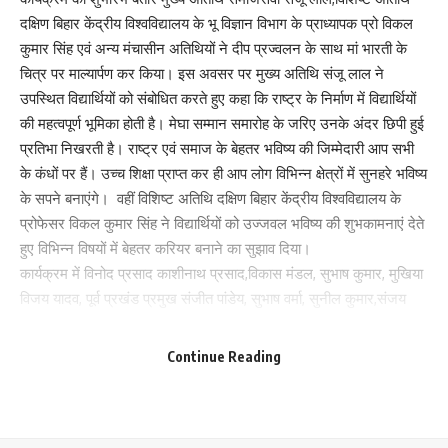
दक्षिण बिहार केंद्रीय विश्वविद्यालय के भू विज्ञान विभाग के प्राध्यापक प्रो विकल
कुमार सिंह एवं अन्य मंचासीन अतिथियों ने दीप प्रज्वलन के साथ मां भारती के
चित्र पर माल्यार्पण कर किया। इस अवसर पर मुख्य अतिथि संजू लाल ने
उपस्थित विद्यार्थियों को संबोधित करते हुए कहा कि राष्ट्र के निर्माण में विद्यार्थियों
की महत्वपूर्ण भूमिका होती है। मेघा सम्मान समारोह के जरिए उनके अंदर छिपी हुई
प्रतिभा निखरती है। राष्ट्र एवं समाज के बेहतर भविष्य की जिम्मेदारी आप सभी
के कंधों पर हैं। उच्च शिक्षा प्राप्त कर ही आप लोग विभिन्न क्षेत्रों में सुनहरे भविष्य
के सपने बनाएंगे। वहीं विशिष्ट अतिथि दक्षिण बिहार केंद्रीय विश्वविद्यालय के
प्रोफेसर विकल कुमार सिंह ने विद्यार्थियों को उज्जवल भविष्य की शुभकामनाएं देते
हुए विभिन्न विषयों में बेहतर करियर बनाने का सुझाव दिया।
कार्यक्रम में विनोद प्रसाद काशीनाथ प्रसाद,विकास मंडल, सुभाष कुमार, मुखिया
विजय यादव, पूर्व प्रखंड प्रमुख संजीत पांडेय, सुभाष वर्मा, सुनील कुमार,संजय
बरनवाल, राहुल कुमार रोशन, राजेंद्र विश्वकर्मा, नितिन सिंह,रतन यादव, नवीन
यादव, पंकज शर्मा, बलवीर कुमार, अश्वनी कुमार गुप्ता एवं सुधीर गुप्ता आदि लोग
Continue Reading
Save my name, email, and website in this browser for the next time I comment.
उपस्थित थे।
कार्यक्रम की अध्यक्षता पिंटू यादव एवं मंच का संचालन विनोद गुप्ता ने किया।
206