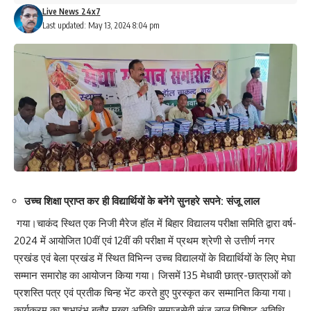
Live News 24x7
Facebook
Last updated: May 13, 2024 8:04 pm
What do you think?
Love
Sad
Happy
Sleepy
Angry
Dead
Wink
0
0
0
0
0
0
0
उच्च शिक्षा प्राप्त कर ही विद्यार्थियों के बनेंगे सुनहरे सपने: संजू लाल
Leave a review
गया।चाकंद स्थित एक निजी मैरेज हॉल में बिहार विद्यालय परीक्षा समिति द्वारा वर्ष-
2024 में आयोजित 10वीं एवं 12वीं की परीक्षा में प्रथम श्रेणी से उत्तीर्ण नगर
Your email address will not be published.
Required fields are marked
*
प्रखंड एवं बेला प्रखंड में स्थित विभिन्न उच्च विद्यालयों के विद्यार्थियों के लिए मेघा
Your Rating
सम्मान समारोह का आयोजन किया गया। जिसमें 135 मेधावी छात्र-छात्राओं को
प्रशस्ति पत्र एवं प्रतीक चिन्ह भेंट करते हुए पुरस्कृत कर सम्मानित किया गया।
कार्यक्रम का शुभारंभ बतौर मुख्य अतिथि समाजसेवी संजू लाल,विशिष्ट अतिथि