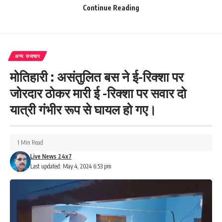
इसको लेकर पहले विवाद हुआ था। वहीं अब उसकी गोली मारकर हत्या कर दी गई
Continue Reading
है। दोनों फरार आरोपियों की गिरफ्तारी के लिए कार्रवाई की जा रही है।
305
अन्य समाचार
मोतिहारी : असंतुलित बस ने ई-रिक्शा पर
Facebook
जोरदार ठोकर मारी ई -रिक्शा पर सवार दो
यात्री गंभीर रूप से घायल हो गए।
What do you think?
1 Min Read
Live News 24x7
Last updated: May 4, 2024 6:53 pm
Love
Sad
Happy
Sleepy
Angry
Dead
Wink
0
0
0
0
0
0
0