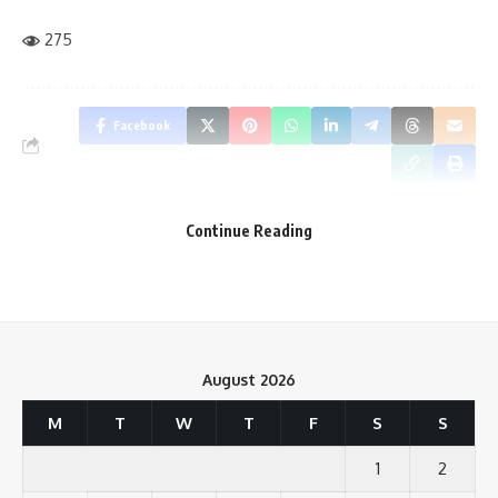
275
Save my name, email, and website in this browser for the next time I comment.
Facebook
Continue Reading
What do you think?
Love
Sad
Happy
Sleepy
Angry
Dead
Wink
0
0
0
0
0
0
0
August 2026
M
T
W
T
F
S
S
Leave a review
1
2
Your email address will not be published.
Required fields are marked
*