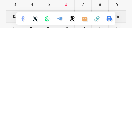
3
4
5
6
7
8
9
Your Rating
10
11
12
13
14
15
16
17
18
19
20
21
22
23
24
25
26
27
28
29
30
31
« Jul
Most Viewed Posts
नालंदा को सीएम नीतीश की बड़ी सौगात 810 करोड़ की योजनाओं का उद्घाटन
(12)
नीतीश कुमार की कुर्सी पर सस्पेंस राज्यसभा जाने के बाद क्या छोड़ना होगा
(12)
CM पद? 30 मार्च की तारीख है बेहद अहम
(13)
सरस्वती पूजा में पुलिस अलर्ट, नगर में निकाला गया फ्लैग मार्च
स्वतंत्रता सेनानी उत्तराधिकारी परिवार समिति के मुख्य संरक्षक प्रोफेसर
(13)
खुशनंदन सिंह ने झंडा फहराया